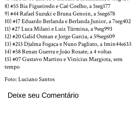
8) #55 Bia Figueiredo e Caê Coelho, a 5seg177
9) #44 Rafael Suzuki e Bruna Genoin, a 5seg678
10) #17 Eduardo Berlanda e Berlanda Junior, a 7seg402
11) #27 Luca Milani e Luiz Túrmina, a 9seg993
12) #20 Galid Osman e Jorge Garcia, a 59seg609
13) #213 Djalma Fogaça e Nuno Pagliato, a 1min44s633
14) #58 Renan Guerra e João Rosate, a 4 voltas
15) #07 Gustavo Martins e Vinícius Margiota, sem
tempo
Foto: Luciano Santos
Deixe seu Comentário