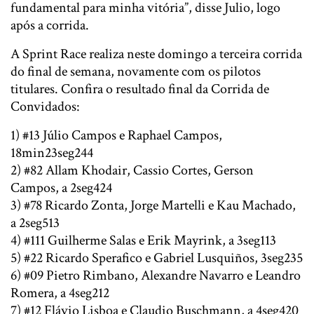
fundamental para minha vitória”, disse Julio, logo
após a corrida.
A Sprint Race realiza neste domingo a terceira corrida
do final de semana, novamente com os pilotos
titulares. Confira o resultado final da Corrida de
Convidados:
1) #13 Júlio Campos e Raphael Campos,
18min23seg244
2) #82 Allam Khodair, Cassio Cortes, Gerson
Campos, a 2seg424
3) #78 Ricardo Zonta, Jorge Martelli e Kau Machado,
a 2seg513
4) #111 Guilherme Salas e Erik Mayrink, a 3seg113
5) #22 Ricardo Sperafico e Gabriel Lusquiños, 3seg235
6) #09 Pietro Rimbano, Alexandre Navarro e Leandro
Romera, a 4seg212
7) #12 Flávio Lisboa e Claudio Buschmann, a 4seg420