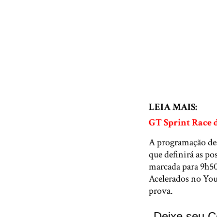
LEIA MAIS:
GT Sprint Race 
A programação dest
que definirá as po
marcada para 9h50
Acelerados no You
prova.
Deixe seu C