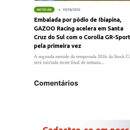
NOTÍCIAS
05/08/2026
Embalada por pódio de Ibiapina,
GAZOO Racing acelera em Santa
Cruz do Sul com o Corolla GR-Spor
pela primeira vez
A segunda metade da temporada 2026 da Stock C
será iniciada neste final de semana...
Comentários
Cadastre-se em noss