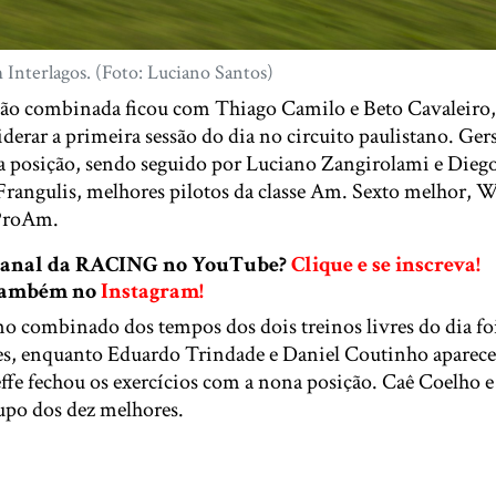
m Interlagos. (Foto: Luciano Santos)
ção combinada ficou com Thiago Camilo e Beto Cavaleiro
iderar a primeira sessão do dia no circuito paulistano. G
ra posição, sendo seguido por Luciano Zangirolami e Dieg
Frangulis, melhores pilotos da classe Am. Sexto melhor, 
 ProAm.
 canal da RACING no YouTube?
Clique e se inscreva!
 também no
Instagram!
no combinado dos tempos dos dois treinos livres do dia fo
es, enquanto Eduardo Trindade e Daniel Coutinho aparec
ffe fechou os exercícios com a nona posição. Caê Coelho e
upo dos dez melhores.