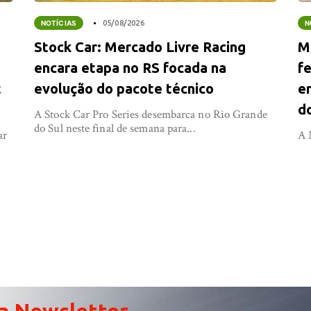
NOTÍCIAS
05/08/2026
N
Stock Car: Mercado Livre Racing
M
encara etapa no RS focada na
f
t
evolução do pacote técnico
e
d
A Stock Car Pro Series desembarca no Rio Grande
do Sul neste final de semana para...
ar
A 
a Newsletter