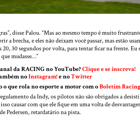
gras”, disse Palou. “Mas ao mesmo tempo é muito frustrant
abrir a brecha, e eles não deixam você passar, mas estão usa
 20, 30 segundos por volta, para tentar ficar na frente. Eu s
ia que mudasse…”
 canal da RACING no YouTube?
Clique e se inscreva!
 também no
Instagram!
e no
Twitter
o que rola no esporte a motor com o
Boletim Racin
gulamento da Indy, os pilotos não são obrigados a desistir
 isso causar com que ele fique em uma volta de desvantage
de Pedersen, retardatário na pista.