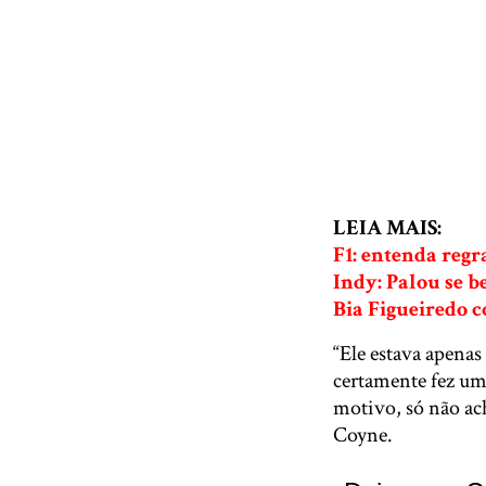
LEIA MAIS:
F1: entenda regr
Indy: Palou se b
Bia Figueiredo 
“Ele estava apenas
certamente fez um
motivo, só não ac
Coyne.