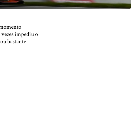
m momento
s vezes impediu o
cou bastante