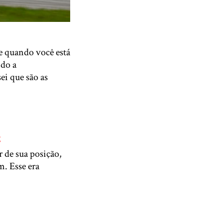
e quando você está
ndo a
ei que são as
g
 de sua posição,
m. Esse era