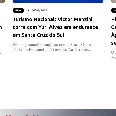
INDY
06/08/2026
I
a
Turismo Nacional: Victor Manzini
Hi
m
corre com Yuri Alves em endurance
C
em Santa Cruz do Sul
Á
s
Em programação conjunta com a Stock Car, a
Turismo Nacional (TN) terá no Autódromo...
o
O 
Mo