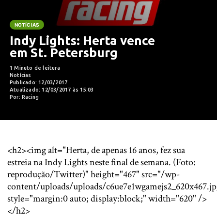
NOTÍCIAS
Indy Lights: Herta vence
em St. Petersburg
1 Minuto de leitura
Notícias
Publicado: 12/03/2017
Atualizado: 12/03/2017 às 15:03
Por: Racing
<h2><img alt="Herta, de apenas 16 anos, fez sua
estreia na Indy Lights neste final de semana. (Foto:
reprodução/Twitter)" height="467" src="/wp-
content/uploads/uploads/c6ue7e1wgamejs2_620x467.jp
style="margin:0 auto; display:block;" width="620" />
</h2>