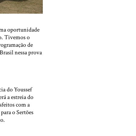
 uma oportunidade
co. Tivemos o
rogramação de
Brasil nessa prova
cia do Youssef
rá a estreia do
sfeitos com a
para o Sertões
to.