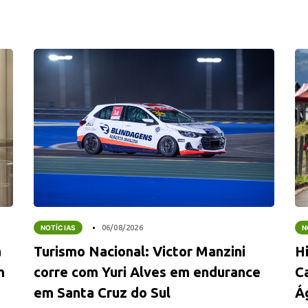
NOTÍCIAS
06/08/2026
N
a
Turismo Nacional: Victor Manzini
Hi
m
corre com Yuri Alves em endurance
C
em Santa Cruz do Sul
Á