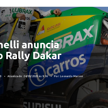
elli anuncia
o Rally Dakar
20
Atualizado: 24/09/2020 às 9:36
Por: Leonardo Marson