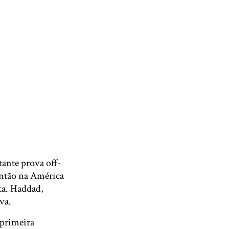
tante prova off-
então na América
ita. Haddad,
va.
 primeira