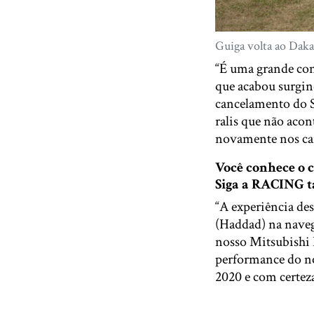
Guiga volta ao Daka
“É uma grande con
que acabou surgin
cancelamento do 
ralis que não acon
novamente nos carr
Você conhece o
Siga a RACING
“A experiência des
(Haddad) na navega
nosso Mitsubishi L
performance do no
2020 e com certeza