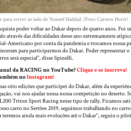
r para correr ao lado de Youssef Haddad. (Foto: Carsten Horst)
quista poder voltar ao Dakar depois de quatro anos. Foi
do através das dificuldades desse ano extremamente atípi
Sul-Americano por conta da pandemia e trocamos nossa p
teceram para participarmos do Dakar. Poder representar o 
os será especial”, disse Spinelli.
 canal da RACING no YouTube?
Clique e se inscreva!
 também no
Instagram!
sas oito edições que participei do Dakar, além da experiên
ção, vai nos ajudar nessa nossa competição no deserto. Se
200 Triton Sport Racing nesse tipo de rally. Ficamos sati
sso carro no Sertões 2019, seguimos trabalhando no carro 
 teremos ainda mais evoluções até o Dakar”, seguiu o pilo