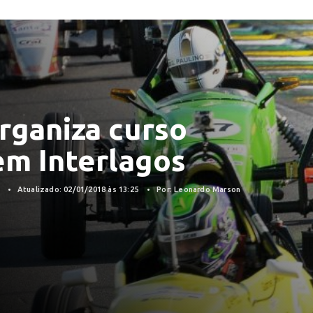
rganiza curso
em Interlagos
8
Atualizado: 02/01/2018 às 13:25
Por: Leonardo Marson