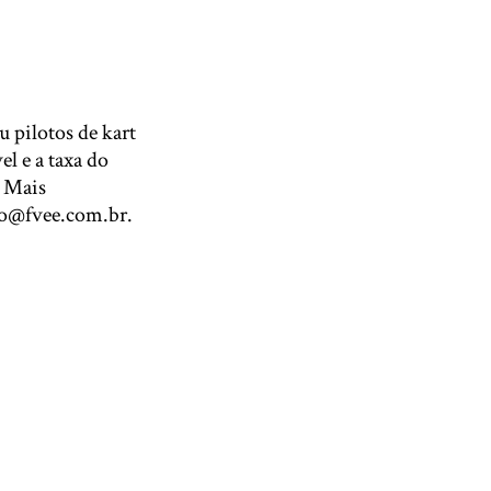
u pilotos de kart
l e a taxa do
. Mais
to@fvee.com.br.