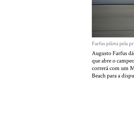
Farfus pilota pel
Augusto Farfus dá
que abre o campe
correrá com um M8
Beach para a disp