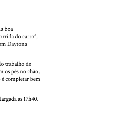
a boa
orrida do carro”,
a em Daytona
o trabalho de
 os pés no chão,
o é completar bem
largada às 17h40.