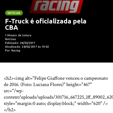
NOTÍCIAS
F-Truck é oficializada pela
CBA
1 Minuto de leitura
Notícias
Publicado: 24/02/2017
Atualizado: 24/02/2017 às 19:02
Por: Racing
<h2><img alt="Felipe Giaffone venceu o campeonato
de 2016. (Foto: Luciana Flores)" height="467"
src="/wp-
content/uploads/uploads/301716_667225_lff_89002_620
style="margin:0 auto; display:block;" width="620" />
</h2>