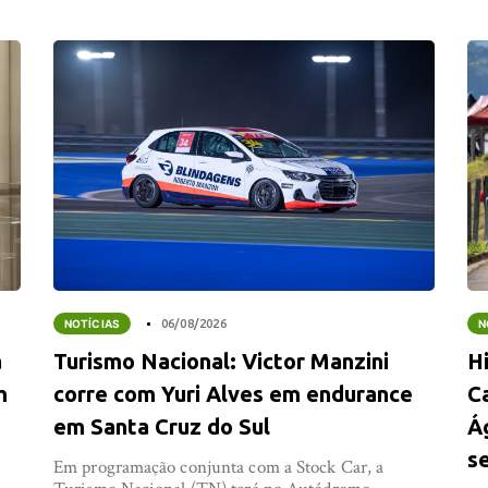
NOTÍCIAS
06/08/2026
N
a
Turismo Nacional: Victor Manzini
Hi
m
corre com Yuri Alves em endurance
C
em Santa Cruz do Sul
Á
s
Em programação conjunta com a Stock Car, a