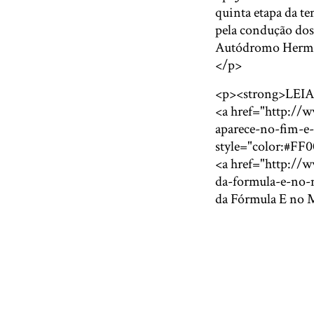
quinta etapa da t
pela condução dos 
Autódromo Herman
</p>
<p><strong>LEIA
<a href="http://
aparece-no-fim-e-
style="color:#FF
<a href="http://w
da-formula-e-no-
da Fórmula E no