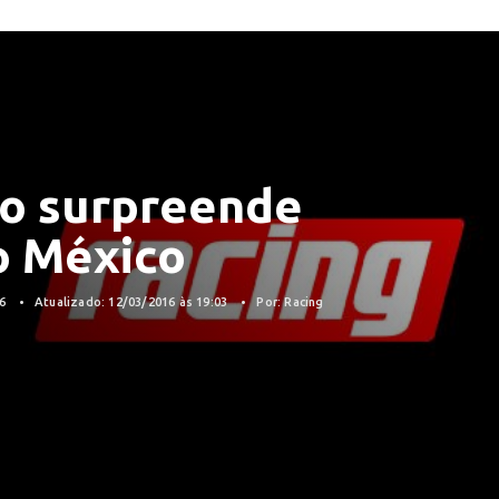
io surpreende
o México
16
Atualizado: 12/03/2016 às 19:03
Por: Racing