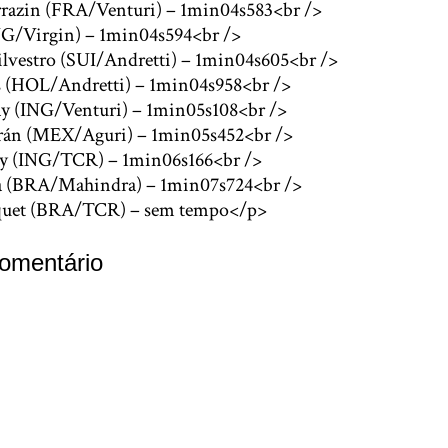
rrazin (FRA/Venturi) – 1min04s583<br />
ING/Virgin) – 1min04s594<br />
ilvestro (SUI/Andretti) – 1min04s605<br />
js (HOL/Andretti) – 1min04s958<br />
y (ING/Venturi) – 1min05s108<br />
urán (MEX/Aguri) – 1min05s452<br />
vey (ING/TCR) – 1min06s166<br />
a (BRA/Mahindra) – 1min07s724<br />
iquet (BRA/TCR) – sem tempo</p>
omentário