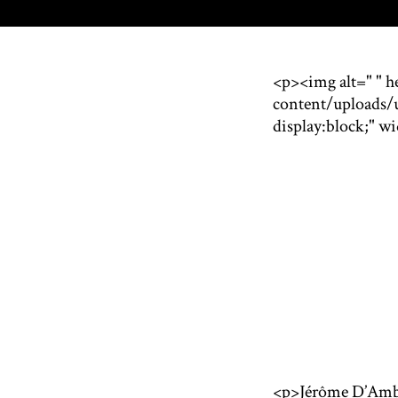
<p><img alt=" " h
content/uploads/
display:block;" w
<p>Jérôme D’Ambro