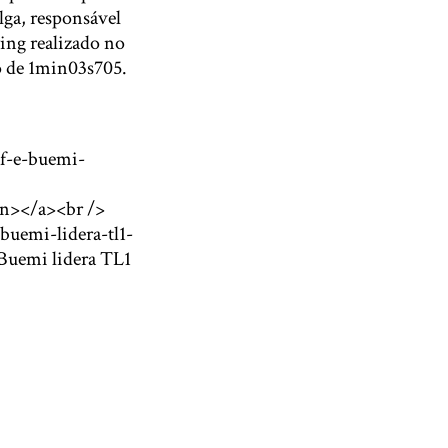
lga, responsável
ying realizado no
 de 1min03s705.
/f-e-buemi-
an></a><br />
buemi-lidera-tl1-
Buemi lidera TL1