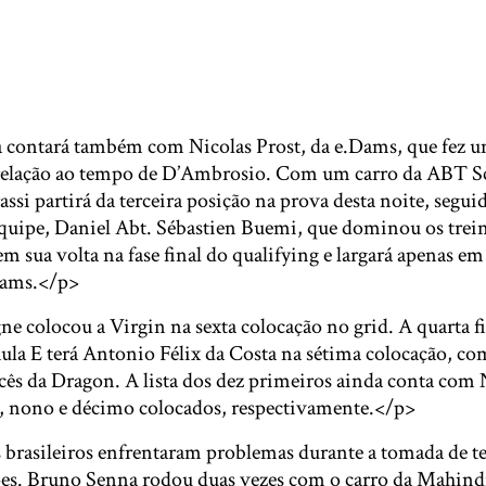
a contará também com Nicolas Prost, da e.Dams, que fez um
relação ao tempo de D’Ambrosio. Com um carro da ABT Sc
assi partirá da terceira posição na prova desta noite, segui
uipe, Daniel Abt. Sébastien Buemi, que dominou os treino
 sua volta na fase final do qualifying e largará apenas e
Dams.</p>
e colocou a Virgin na sexta colocação no grid. A quarta fi
la E terá Antonio Félix da Costa na sétima colocação, com
cês da Dragon. A lista dos dez primeiros ainda conta com 
, nono e décimo colocados, respectivamente.</p>
 brasileiros enfrentaram problemas durante a tomada de t
ões. Bruno Senna rodou duas vezes com o carro da Mahind