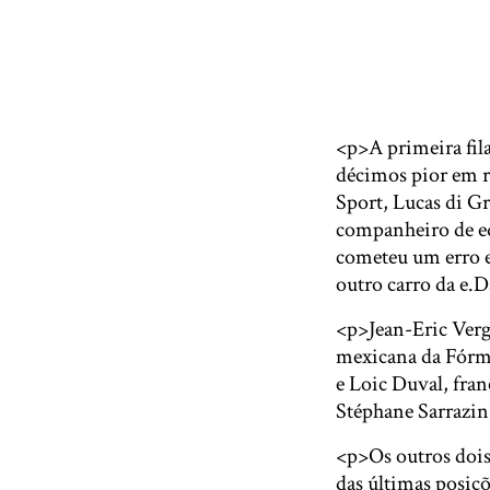
<p>A primeira fil
décimos pior em 
Sport, Lucas di Gr
companheiro de eq
cometeu um erro em
outro carro da e.
<p>Jean-Eric Vergn
mexicana da Fórmu
e Loic Duval, fran
Stéphane Sarrazin
<p>Os outros dois
das últimas posiç