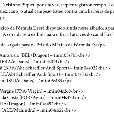
d. Nelsinho Piquet, por sua vez, sequer registrou tempo. L
 mexicano, o atual campeão bateu contra uma barreira de pr
/p>
co da Fórmula E será disputado ainda neste sábado, a part
a. A corrida será exibida para o Brasil através do canal Fox
 de largada para o ePrix do México da Fórmula E:</p>
’Ambrosio (BEL/Dragon) – 1min03s705<br />
st (FRA/e.Dams) – 1min04s013<br />
ssi (BRA/Abt Schaeffler Audi Sport) – 1min04s022<br />
ALE/Abt Schaeffler Audi Sport) – 1min04s335<br />
uemi (SUI/e.Dams) – 1min05s183</p>
c Vergne (FRA/Virgin) – 1min04s268<br />
x da Costa (POR/Aguri) – 1min04s370<br />
(FRA/Dragon) – 1min04s492<br />
ld (ALE/Mahindra) – 1min04s522<br />