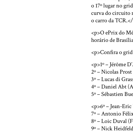
o 17º lugar no gri
curva do circuito
o carro da TCR.<
<p>O ePrix do Méxi
horário de Brasíli
<p>Confira o grid
<p>1º – Jérôme D
2º – Nicolas Pro
3º – Lucas di Gra
4º – Daniel Abt (
5º – Sébastien B
<p>6º – Jean-Eri
7º – Antonio Féli
8º – Loic Duval 
9º – Nick Heidfe