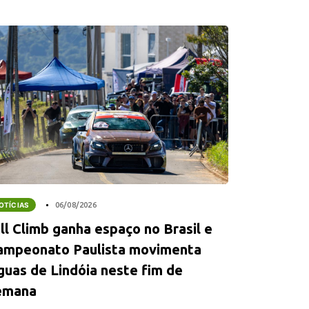
OTÍCIAS
06/08/2026
ll Climb ganha espaço no Brasil e
ampeonato Paulista movimenta
guas de Lindóia neste fim de
emana