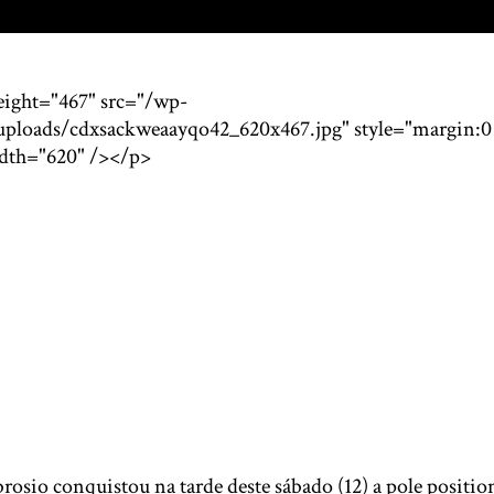
eight="467" src="/wp-
uploads/cdxsackweaayqo42_620x467.jpg" style="margin:0 
idth="620" /></p>
sio conquistou na tarde deste sábado (12) a pole position