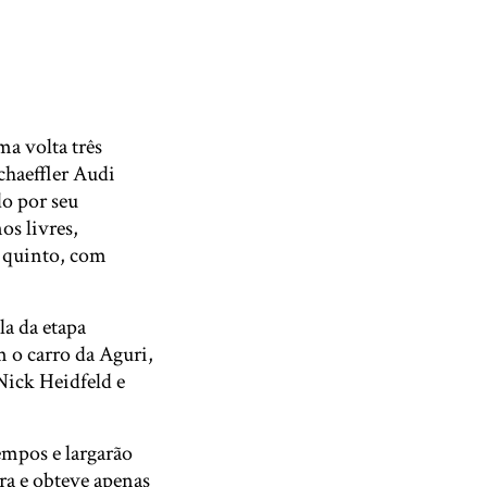
a volta três
haeffler Audi
do por seu
s livres,
m quinto, com
la da etapa
 o carro da Aguri,
Nick Heidfeld e
empos e largarão
ra e obteve apenas