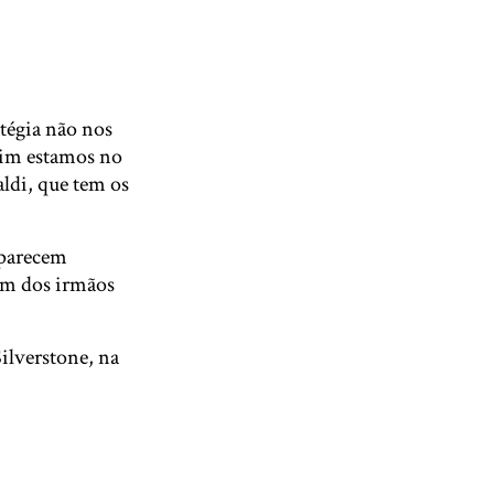
tégia não nos
sim estamos no
aldi, que tem os
aparecem
um dos irmãos
ilverstone, na