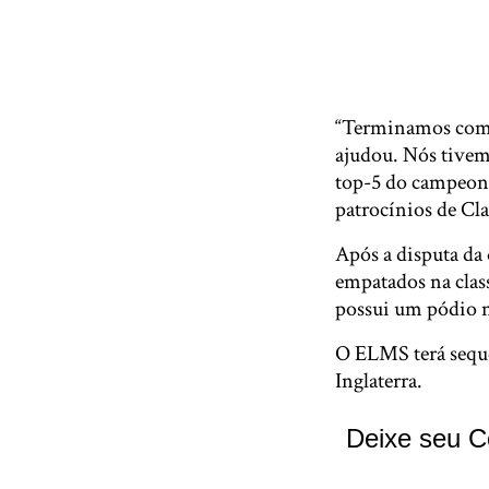
“Terminamos com a
ajudou. Nós tivem
top-5 do campeonat
patrocínios de C
Após a disputa da 
empatados na clas
possui um pódio ne
O ELMS terá sequê
Inglaterra.
Deixe seu C