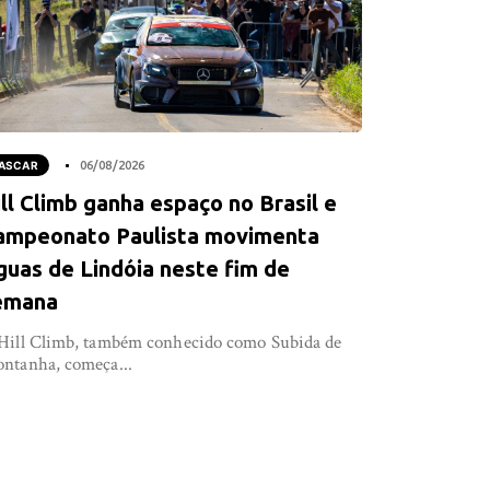
ASCAR
06/08/2026
ll Climb ganha espaço no Brasil e
ampeonato Paulista movimenta
guas de Lindóia neste fim de
emana
Hill Climb, também conhecido como Subida de
ntanha, começa...