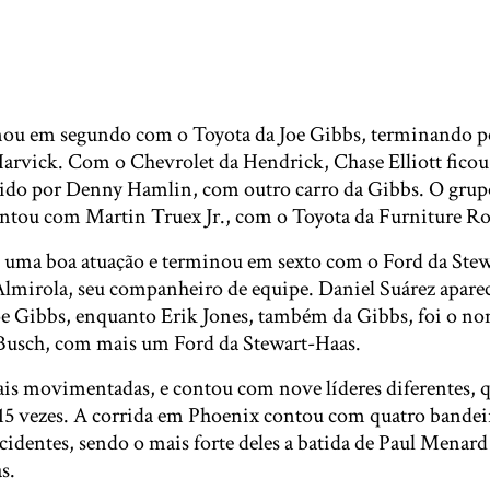
nou em segundo com o Toyota da Joe Gibbs, terminando 
Harvick. Com o Chevrolet da Hendrick, Chase Elliott ficou
guido por Denny Hamlin, com outro carro da Gibbs. O grup
ntou com Martin Truex Jr., com o Toyota da Furniture R
 uma boa atuação e terminou em sexto com o Ford da Stewa
Almirola, seu companheiro de equipe. Daniel Suárez apar
oe Gibbs, enquanto Erik Jones, também da Gibbs, foi o non
Busch, com mais um Ford da Stewart-Haas.
ais movimentadas, e contou com nove líderes diferentes, 
 15 vezes. A corrida em Phoenix contou com quatro bandei
identes, sendo o mais forte deles a batida de Paul Menard 
s.