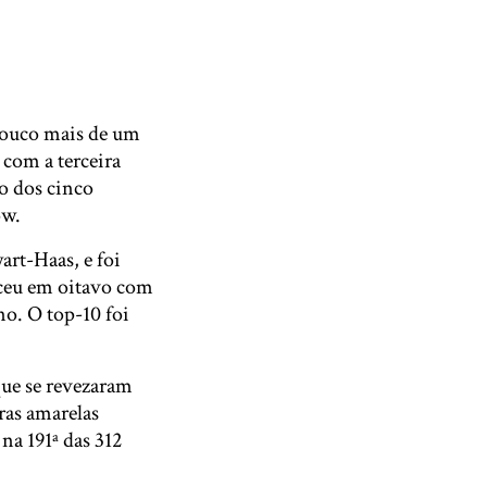
pouco mais de um
 com a terceira
o dos cinco
ow.
rt-Haas, e foi
eceu em oitavo com
o. O top-10 foi
que se revezaram
ras amarelas
na 191ª das 312