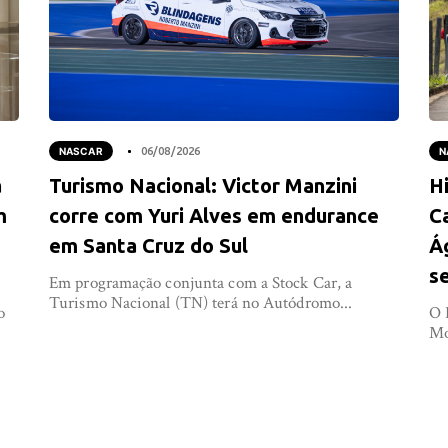
NASCAR
06/08/2026
N
a
Turismo Nacional: Victor Manzini
Hi
m
corre com Yuri Alves em endurance
C
em Santa Cruz do Sul
Á
s
Em programação conjunta com a Stock Car, a
Turismo Nacional (TN) terá no Autódromo...
o
O 
Mo