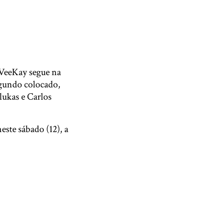
 VeeKay segue na
egundo colocado,
ukas e Carlos
ste sábado (12), a