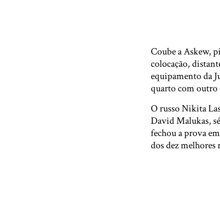
Coube a Askew, pi
colocação, distan
equipamento da Ju
quarto com outro 
O russo Nikita La
David Malukas, s
fechou a prova em 
dos dez melhores 