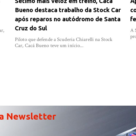
a
Sétimo mais veloz em treino, Cacá
A
Bueno destaca trabalho da Stock Car
co
após reparos no autódromo de Santa
fe
Cruz do Sul
ar,
A 
pr
Piloto que defende a Scuderia Chiarelli na Stock
Car, Cacá Bueno teve um início...
a Newsletter