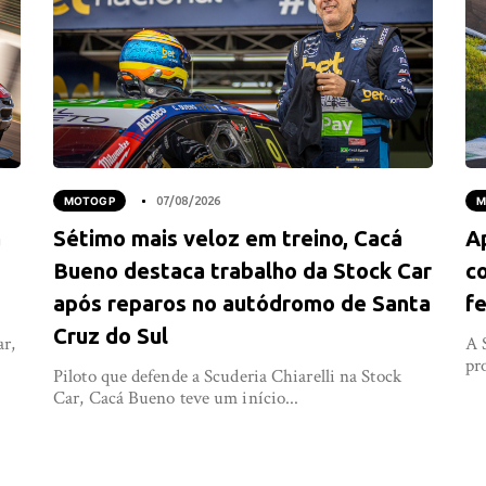
MOTOGP
07/08/2026
M
a
Sétimo mais veloz em treino, Cacá
A
Bueno destaca trabalho da Stock Car
co
após reparos no autódromo de Santa
fe
Cruz do Sul
ar,
A 
pr
Piloto que defende a Scuderia Chiarelli na Stock
Car, Cacá Bueno teve um início...