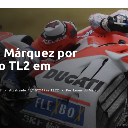
e Márquez por
 o TL2 em
17
Atualizado: 13/10/2017 às 12:22
Por: Leonardo Marson