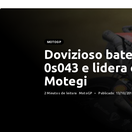
MOTOGP
Dovizioso bat
0s043 e lidera
Motegi
2 Minutos de leitura
MotoGP
Publicado: 13/10/20