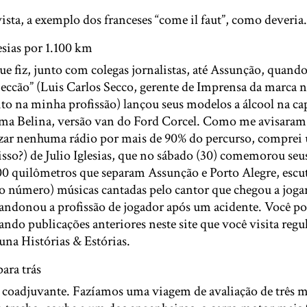
vista, a exemplo dos franceses “come il faut”, como deveria.
esias por 1.100 km
 fiz, junto com colegas jornalistas, até Assunção, quando
Seccão” (Luis Carlos Secco, gerente de Imprensa da marca 
o na minha profissão) lançou seus modelos a álcool na cap
uma Belina, versão van do Ford Corcel. Como me avisaram,
zar nenhuma rádio por mais de 90% do percurso, comprei u
sso?) de Julio Iglesias, que no sábado (30) comemorou seus
100 quilômetros que separam Assunção e Porto Alegre, escu
 o número) músicas cantadas pelo cantor que chegou a joga
andonou a profissão de jogador após um acidente. Você pod
ando publicações anteriores neste site que você visita reg
una Histórias & Estórias.
para trás
i coadjuvante. Fazíamos uma viagem de avaliação de três m