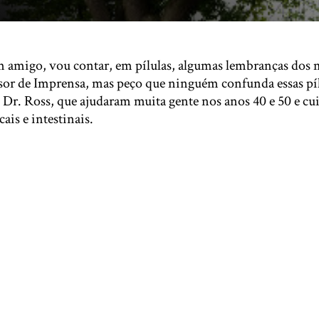
m amigo, vou contar, em pílulas, algumas lembranças dos
essor de Imprensa, mas peço que ninguém confunda essas pí
 Dr. Ross, que ajudaram muita gente nos anos 40 e 50 e cu
ais e intestinais.
Aqui você poderá ouvir o jingle que rein