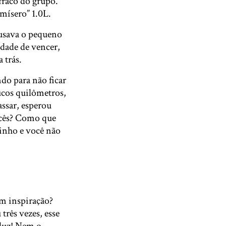
fraco do grupo.
mísero” 1.0L.
causava o pequeno
dade de vencer,
 trás.
do para não ficar
oucos quilômetros,
assar, esperou
vocês? Como que
inho e você não
em inspiração?
três vezes, esse