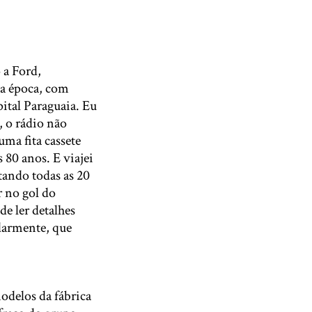
 a Ford,
na época, com
ital Paraguaia. Eu
 o rádio não
ma fita cassete
 80 anos. E viajei
tando todas as 20
r no gol do
e ler detalhes
ularmente, que
odelos da fábrica