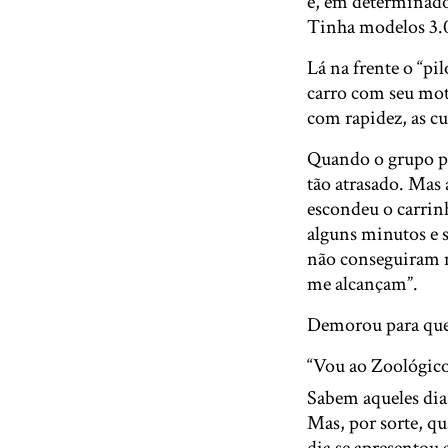
e, em determinado
Tinha modelos 3.0
Lá na frente o “pi
carro com seu mot
com rapidez, as cu
Quando o grupo par
tão atrasado. Mas 
escondeu o carrinh
alguns minutos e 
não conseguiram 
me alcançam”.
Demorou para que
“Vou ao Zoológic
Sabem aqueles dia
Mas, por sorte, qu