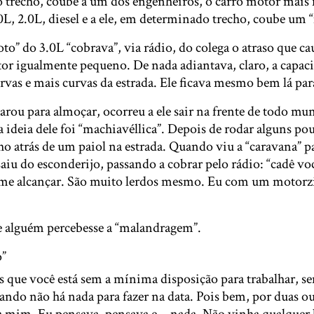
 trecho, coube a um dos engenheiros, o carro motor mais 
L, 2.0L, diesel e a ele, em determinado trecho, coube um “
loto” do 3.0L “cobrava”, via rádio, do colega o atraso que 
or igualmente pequeno. De nada adiantava, claro, a capaci
rvas e mais curvas da estrada. Ele ficava mesmo bem lá para
ou para almoçar, ocorreu a ele sair na frente de todo mun
a ideia dele foi “machiavéllica”. Depois de rodar alguns p
o atrás de um paiol na estrada. Quando viu a “caravana” p
saiu do esconderijo, passando a cobrar pelo rádio: “cadê 
me alcançar. São muito lerdos mesmo. Eu com um motorz
 alguém percebesse a “malandragem”.
o”
s que você está sem a mínima disposição para trabalhar, s
ando não há nada para fazer na data. Pois bem, por duas ou 