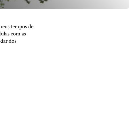
 meus tempos de
lulas com as
idar dos
ava nas rádios