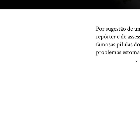
Por sugestão de u
repórter e de ass
famosas pílulas do
problemas estomac
daqueles tempos
.