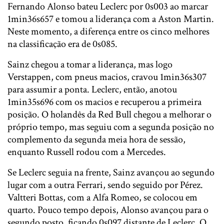
Fernando Alonso bateu Leclerc por 0s003 ao marcar
1min36s657 e tomou a liderança com a Aston Martin.
Neste momento, a diferença entre os cinco melhores
na classificação era de 0s085.
Sainz chegou a tomar a liderança, mas logo
Verstappen, com pneus macios, cravou 1min36s307
para assumir a ponta. Leclerc, então, anotou
1min35s696 com os macios e recuperou a primeira
posição. O holandês da Red Bull chegou a melhorar o
próprio tempo, mas seguiu com a segunda posição no
complemento da segunda meia hora de sessão,
enquanto Russell rodou com a Mercedes.
Se Leclerc seguia na frente, Sainz avançou ao segundo
lugar com a outra Ferrari, sendo seguido por Pérez.
Valtteri Bottas, com a Alfa Romeo, se colocou em
quarto. Pouco tempo depois, Alonso avançou para o
segundo posto, ficando 0s097 distante de Leclerc. O