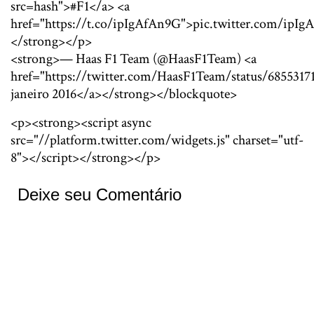
src=hash">#F1</a> <a
href="https://t.co/ipIgAfAn9G">pic.twitter.com/ipI
</strong></p>
<strong>— Haas F1 Team (@HaasF1Team) <a
href="https://twitter.com/HaasF1Team/status/685531
janeiro 2016</a></strong></blockquote>
<p><strong><script async
src="//platform.twitter.com/widgets.js" charset="utf-
8"></script></strong></p>
Deixe seu Comentário