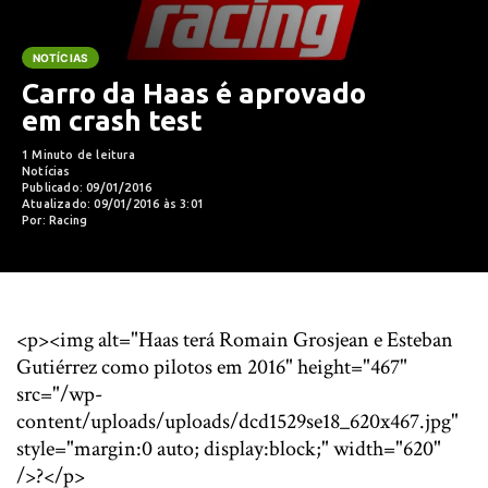
NOTÍCIAS
Carro da Haas é aprovado
em crash test
1 Minuto de leitura
Notícias
Publicado: 09/01/2016
Atualizado: 09/01/2016 às 3:01
Por: Racing
<p><img alt="Haas terá Romain Grosjean e Esteban
Gutiérrez como pilotos em 2016" height="467"
src="/wp-
content/uploads/uploads/dcd1529se18_620x467.jpg"
style="margin:0 auto; display:block;" width="620"
/>?</p>