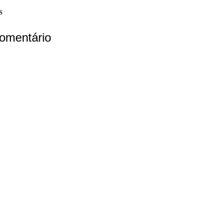
s
omentário