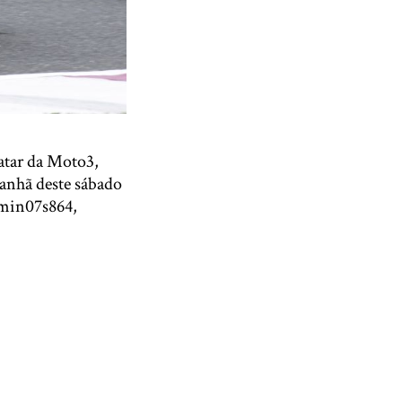
Qatar da Moto3,
manhã deste sábado
 2min07s864,