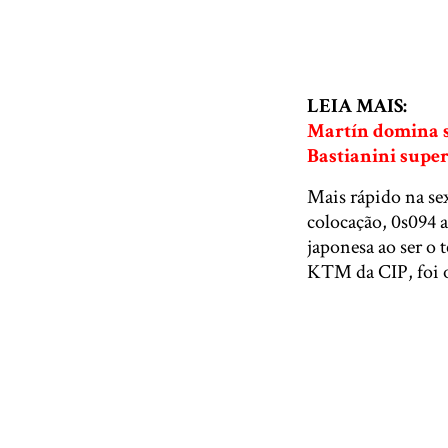
LEIA MAIS:
Martín domina s
Bastianini super
Mais rápido na se
colocação, 0s094 
japonesa ao ser o
KTM da CIP, foi o