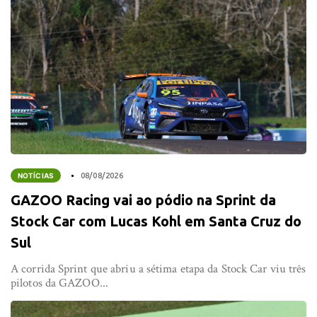
NOTÍCIAS
08/08/2026
GAZOO Racing vai ao pódio na Sprint da
Stock Car com Lucas Kohl em Santa Cruz do
Sul
A corrida Sprint que abriu a sétima etapa da Stock Car viu três
pilotos da GAZOO...