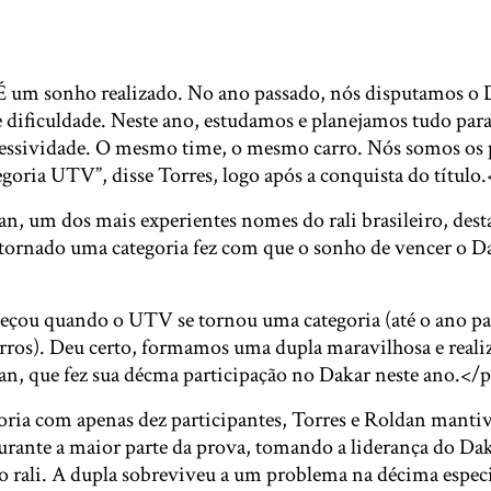
 É um sonho realizado. No ano passado, nós disputamos o 
e dificuldade. Neste ano, estudamos e planejamos tudo par
essividade. O mesmo time, o mesmo carro. Nós somos os 
goria UTV”, disse Torres, logo após a conquista do título
n, um dos mais experientes nomes do rali brasileiro, dest
tornado uma categoria fez com que o sonho de vencer o Da
çou quando o UTV se tornou uma categoria (até o ano pa
rros). Deu certo, formamos uma dupla maravilhosa e real
an, que fez sua décma participação no Dakar neste ano.</
ia com apenas dez participantes, Torres e Roldan mantiv
urante a maior parte da prova, tomando a liderança do Dak
 rali. A dupla sobreviveu a um problema na décima espec