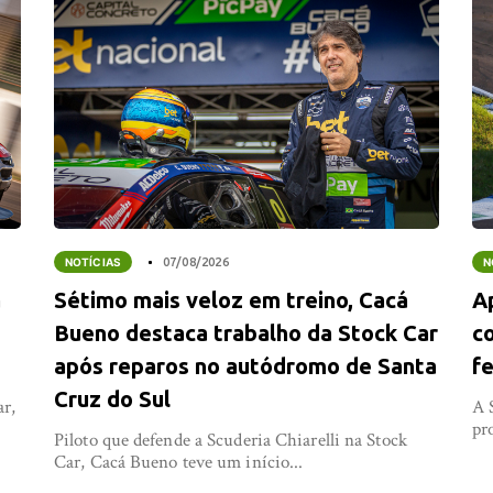
NOTÍCIAS
07/08/2026
N
a
Sétimo mais veloz em treino, Cacá
A
Bueno destaca trabalho da Stock Car
co
após reparos no autódromo de Santa
fe
Cruz do Sul
ar,
A 
pr
Piloto que defende a Scuderia Chiarelli na Stock
Car, Cacá Bueno teve um início...