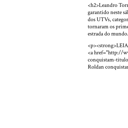
<h2>Leandro Torr
garantido neste sá
dos UTVs, categori
tornaram os primei
estrada do mundo
<p><strong>LEIA
<a href="http://w
conquistam-titulo
Roldan conquista