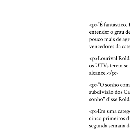
<p>“É fantástico.
entender o grau d
pouco mais de agr
vencedores da cate
<p>Lourival Rolda
os UTVs terem se 
alcance.</p>
<p>"O sonho come
subdivisão dos Ca
sonho" disse Rold
<p>Em uma categor
cinco primeiros d
segunda semana do