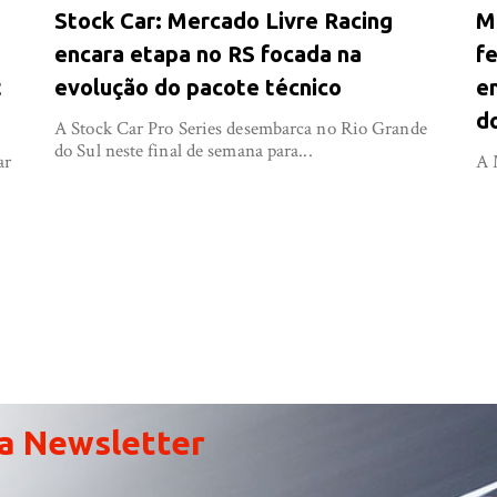
Stock Car: Mercado Livre Racing
M
encara etapa no RS focada na
f
t
evolução do pacote técnico
e
d
A Stock Car Pro Series desembarca no Rio Grande
do Sul neste final de semana para...
ar
A 
a Newsletter