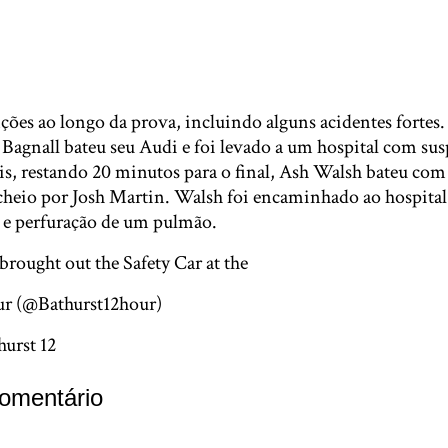
ções ao longo da prova, incluindo alguns acidentes fortes.
agnall bateu seu Audi e foi levado a um hospital com susp
ois, restando 20 minutos para o final, Ash Walsh bateu co
 cheio por Josh Martin. Walsh foi encaminhado ao hospit
s e perfuração de um pulmão.
brought out the Safety Car at the
#B12HR
pic.twitter.c
ur (@Bathurst12hour)
February 4, 2018
hurst 12
omentário