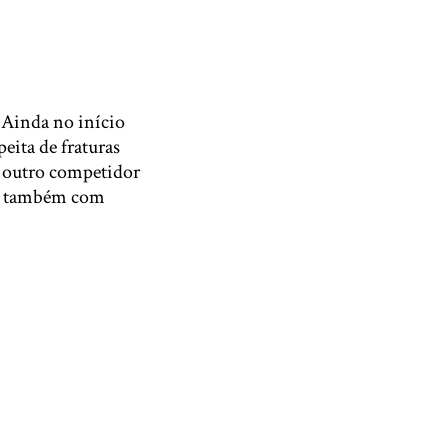
 Ainda no início
eita de fraturas
m outro competidor
al também com
om/5rhMCSB8xU