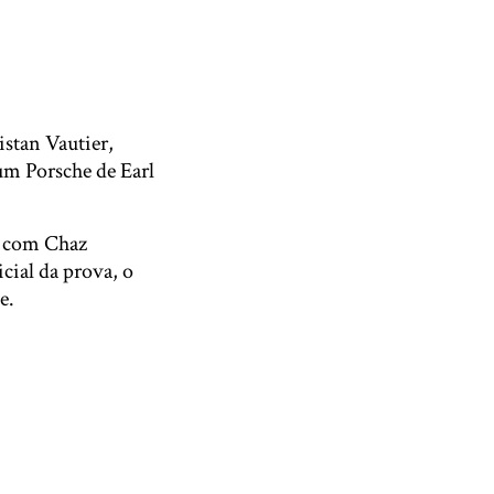
stan Vautier,
um Porsche de Earl
W com Chaz
cial da prova, o
e.