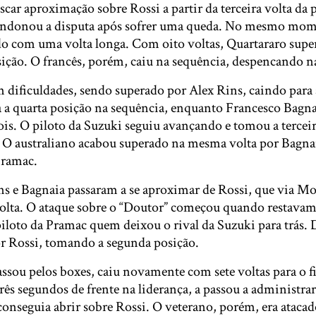
scar aproximação sobre Rossi a partir da terceira volta da
andonou a disputa após sofrer uma queda. No mesmo mom
o com uma volta longa. Com oito voltas, Quartararo supe
ição. O francês, porém, caiu na sequência, despencando na 
 dificuldades, sendo superado por Alex Rins, caindo para 
 a quarta posição na sequência, enquanto Francesco Bagn
is. O piloto da Suzuki seguiu avançando e tomou a terceir
4. O australiano acabou superado na mesma volta por Bagnai
Pramac.
s e Bagnaia passaram a se aproximar de Rossi, que via Mor
olta. O ataque sobre o “Doutor” começou quando restavam
 piloto da Pramac quem deixou o rival da Suzuki para trás. 
r Rossi, tomando a segunda posição.
ssou pelos boxes, caiu novamente com sete voltas para o fi
rês segundos de frente na liderança, a passou a administra
conseguia abrir sobre Rossi. O veterano, porém, era atacad