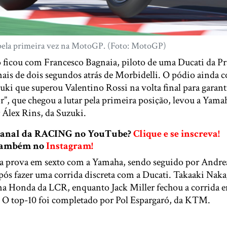
pela primeira vez na MotoGP. (Foto: MotoGP)
 ficou com Francesco Bagnaia, piloto de uma Ducati da P
is de dois segundos atrás de Morbidelli. O pódio ainda 
uki que superou Valentino Rossi na volta final para garanti
”, que chegou a lutar pela primeira posição, levou a Yamah
 Álex Rins, da Suzuki.
 canal da RACING no YouTube?
Clique e se inscreva!
 também no
Instagram!
a prova em sexto com a Yamaha, sendo seguido por Andre
pós fazer uma corrida discreta com a Ducati. Takaaki Na
a Honda da LCR, enquanto Jack Miller fechou a corrida
 O top-10 foi completado por Pol Espargaró, da KTM.