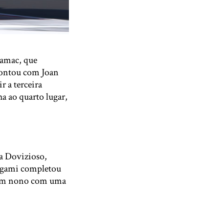
ramac, que
contou com Joan
r a terceira
a ao quarto lugar,
a Dovizioso,
kagami completou
 em nono com uma