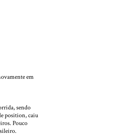
, novamente em
rrida, sendo
e position, caiu
eiros. Pouco
sileiro.