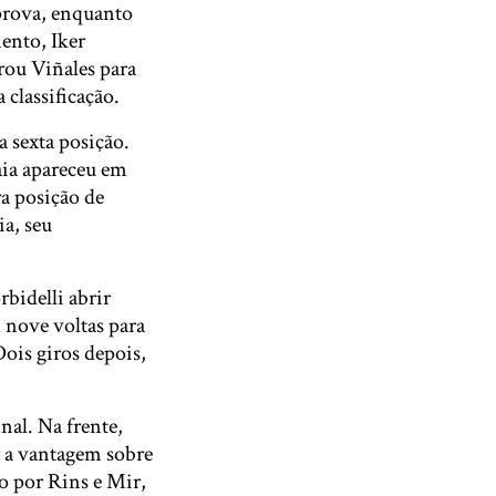
 prova, enquanto
ento, Iker
rou Viñales para
classificação.
a sexta posição.
aia apareceu em
a posição de
a, seu
bidelli abrir
 nove voltas para
Dois giros depois,
nal. Na frente,
r a vantagem sobre
o por Rins e Mir,