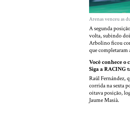
Arenas venceu as d
A segunda posição
volta, subindo doi
Arbolino ficou co
que completaram a
Você conhece o
Siga a RACING
Raúl Fernández, qu
corrida na sexta 
oitava posição, lo
Jaume Masià.