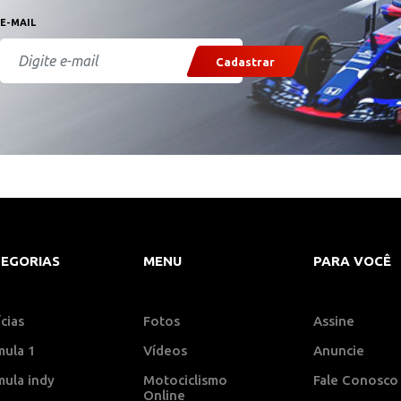
E-MAIL
Cadastrar
EGORIAS
MENU
PARA VOCÊ
cias
Fotos
Assine
mula 1
Vídeos
Anuncie
mula indy
Motociclismo
Fale Conosco
Online