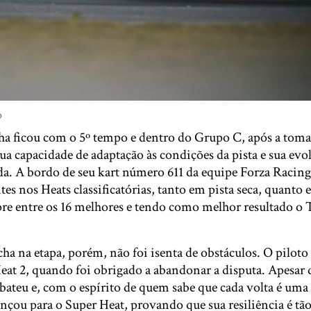
o
a ficou com o 5º tempo e dentro do Grupo C, após a tom
ua capacidade de adaptação às condições da pista e sua evo
a. A bordo de seu kart número 611 da equipe Forza Racing,
tes nos Heats classificatórias, tanto em pista seca, quanto
e entre os 16 melhores e tendo como melhor resultado o To
cha na etapa, porém, não foi isenta de obstáculos. O pilot
at 2, quando foi obrigado a abandonar a disputa. Apesar 
abateu e, com o espírito de quem sabe que cada volta é uma
çou para o Super Heat, provando que sua resiliência é tão