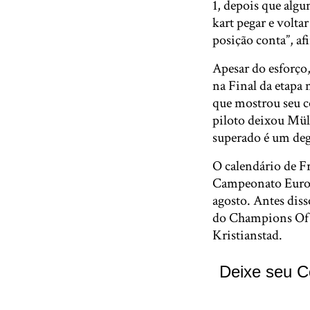
1, depois que algu
kart pegar e volta
posição conta”, a
Apesar do esforço
na Final da etapa 
que mostrou seu c
piloto deixou Mül
superado é um deg
O calendário de F
Campeonato Europeu
agosto. Antes diss
do Champions Of T
Kristianstad.
Deixe seu C