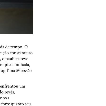
ada de tempo. O
lução constante ao
 o paulista teve
 em pista mohada,
p 11 na 5ª sessão
o enfrentou um
do revés,
 nova
 forte quanto seu