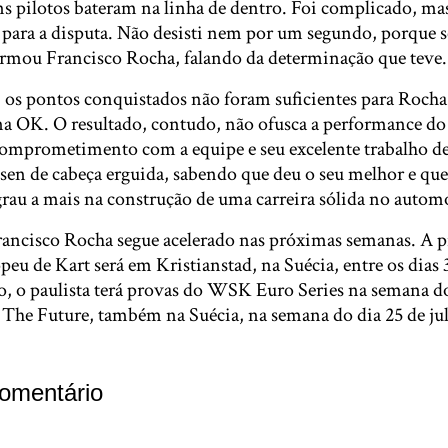
ns pilotos bateram na linha de dentro. Foi complicado, ma
r para a disputa. Não desisti nem por um segundo, porque s
firmou Francisco Rocha, falando da determinação que teve.
, os pontos conquistados não foram suficientes para Rocha
na OK. O resultado, contudo, não ofusca a performance do 
omprometimento com a equipe e seu excelente trabalho de
sen de cabeça erguida, sabendo que deu o seu melhor e que
rau a mais na construção de uma carreira sólida no auto
rancisco Rocha segue acelerado nas próximas semanas. A 
 de Kart será em Kristianstad, na Suécia, entre os dias 3
o, o paulista terá provas do WSK Euro Series na semana do 
he Future, também na Suécia, na semana do dia 25 de ju
omentário