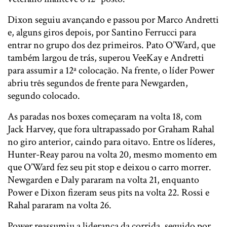
Dixon seguiu avançando e passou por Marco Andretti
e, alguns giros depois, por Santino Ferrucci para
entrar no grupo dos dez primeiros. Pato O’Ward, que
também largou de trás, superou VeeKay e Andretti
para assumir a 12ª colocação. Na frente, o líder Power
abriu três segundos de frente para Newgarden,
segundo colocado.
As paradas nos boxes começaram na volta 18, com
Jack Harvey, que fora ultrapassado por Graham Rahal
no giro anterior, caindo para oitavo. Entre os líderes,
Hunter-Reay parou na volta 20, mesmo momento em
que O’Ward fez seu pit stop e deixou o carro morrer.
Newgarden e Daly pararam na volta 21, enquanto
Power e Dixon fizeram seus pits na volta 22. Rossi e
Rahal pararam na volta 26.
Power reassumiu a liderança da corrida, seguido por