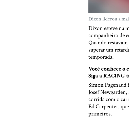
Dixon liderou a maio
Dixon esteve na m
companheiro de equ
Quando restavam d
superar um retarda
temporada.
Você conhece o
Siga a RACING
Simon Pagenaud fi
Josef Newgarden, 
corrida com o car
Ed Carpenter, que 
primeiros.