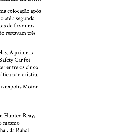
ma colocação após
o até a segunda
ois de ficar uma
do restavam três
las. A primeira
Safety Car foi
er entre os cinco
tica não existiu.
ndianapolis Motor
an Hunter-Reay,
 no mesmo
al, da Rahal