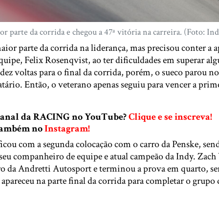
r parte da corrida e chegou a 47ª vitória na carreira. (Foto: In
aior parte da corrida na liderança, mas precisou conter a 
ipe, Felix Rosenqvist, ao ter dificuldades em superar algu
ez voltas para o final da corrida, porém, o sueco parou n
tário. Então, o veterano apenas seguiu para vencer a prime
 canal da RACING no YouTube?
Clique e se inscreva!
 também no
Instagram!
cou com a segunda colocação com o carro da Penske, sen
seu companheiro de equipe e atual campeão da Indy. Zach 
ro da Andretti Autosport e terminou a prova em quarto, s
apareceu na parte final da corrida para completar o grupo