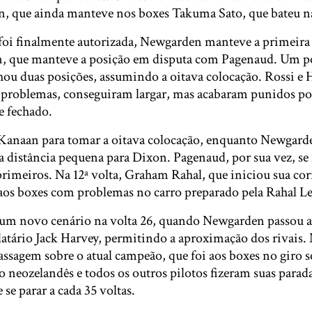
, que ainda manteve nos boxes Takuma Sato, que bateu na 
foi finalmente autorizada, Newgarden manteve a primeira
, que manteve a posição em disputa com Pagenaud. Um po
u duas posições, assumindo a oitava colocação. Rossi e 
s problemas, conseguiram largar, mas acabaram punidos po
e fechado.
Kanaan para tomar a oitava colocação, enquanto Newgard
 distância pequena para Dixon. Pagenaud, por sua vez, s
primeiros. Na 12ª volta, Graham Rahal, que iniciou sua cor
 aos boxes com problemas no carro preparado pela Rahal L
um novo cenário na volta 26, quando Newgarden passou a 
datário Jack Harvey, permitindo a aproximação dos rivais. 
assagem sobre o atual campeão, que foi aos boxes no giro 
o neozelandês e todos os outros pilotos fizeram suas paradas
 se parar a cada 35 voltas.