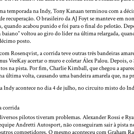
ima temporada na Indy, Tony Kanaan terminou com a déci
 de recuperação. O brasileiro da AJ Foyt se manteve em non
s, quando acabou punido e foi para o final do pelotão. Dep
m baiano” voltou ao giro do líder na última relargada, quan
 décimo posto.
com Rosenqvist, a corrida teve outras três bandeiras amare
us VeeKay acertar o muro e coletar Álex Palou. Depois, o 
tos na pista. Por fim, Charlie Kimball, que chegou a aparec
a última volta, causando uma bandeira amarela que, na prá
a Indy acontece no dia 4 de julho, no circuito misto do I
a corrida
 diversos pilotos tiveram problemas. Alexander Rossi e Ry
quipe Andretti Autosport, não conseguiram sair à pista
utros competidores. O mesmo aconteceu com Graham Rah