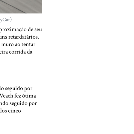
dyCar)
aproximação de seu
ns retardatários.
o muro ao tentar
ira corrida da
do seguido por
Veach fez ótima
endo seguido por
 dos cinco