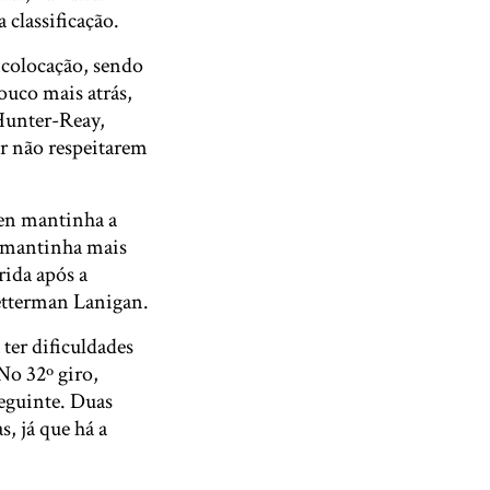
classificação.
 colocação, sendo
uco mais atrás,
Hunter-Reay,
r não respeitarem
en mantinha a
e mantinha mais
rida após a
etterman Lanigan.
ter dificuldades
No 32º giro,
seguinte. Duas
, já que há a