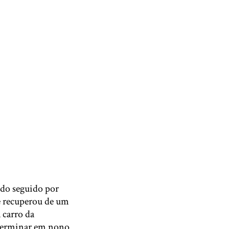
endo seguido por
e recuperou de um
 carro da
terminar em nono.