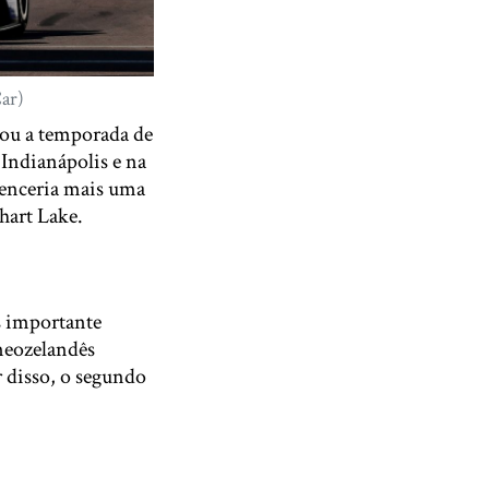
Car)
çou a temporada de
 Indianápolis e na
venceria mais uma
hart Lake.
s importante
neozelandês
 disso, o segundo