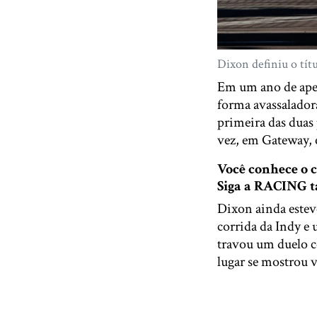
Dixon definiu o tít
Em um ano de apen
forma avassaladora
primeira das duas
vez, em Gateway, e
Você conhece o
Siga a RACING
Dixon ainda estev
corrida da Indy e
travou um duelo c
lugar se mostrou v