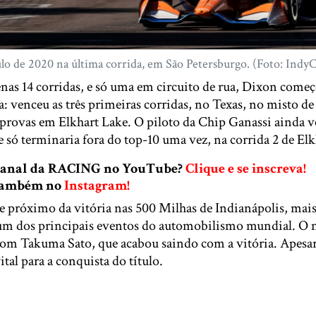
ulo de 2020 na última corrida, em São Petersburgo. (Foto: Indy
as 14 corridas, e só uma em circuito de rua, Dixon come
: venceu as três primeiras corridas, no Texas, no misto de
 provas em Elkhart Lake. O piloto da Chip Ganassi ainda 
 só terminaria fora do top-10 uma vez, na corrida 2 de Elk
 canal da RACING no YouTube?
Clique e se inscreva!
 também no
Instagram!
e próximo da vitória nas 500 Milhas de Indianápolis, mai
 um dos principais eventos do automobilismo mundial. O 
om Takuma Sato, que acabou saindo com a vitória. Apesar
ital para a conquista do título.