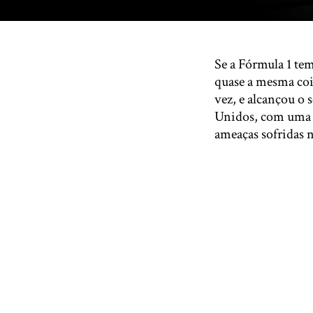
Se a Fórmula 1 tem
quase a mesma coi
vez, e alcançou o
Unidos, com uma t
ameaças sofridas n