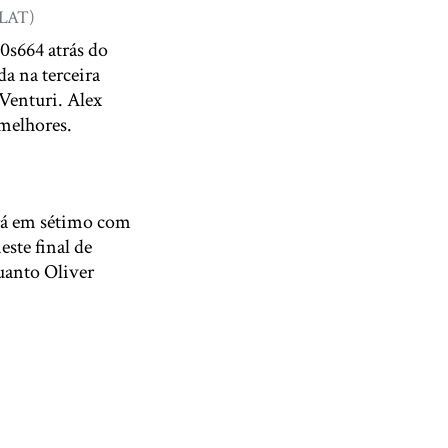
 LAT)
0s664 atrás do
da na terceira
Venturi. Alex
 melhores.
ará em sétimo com
este final de
uanto Oliver