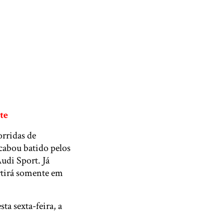
te
orridas de
cabou batido pelos
udi Sport. Já
rtirá somente em
ta sexta-feira, a