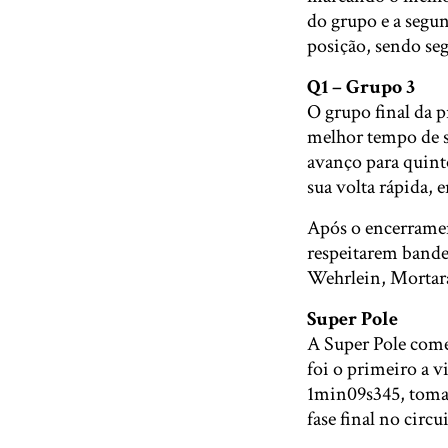
do grupo e a segu
posição, sendo seg
Q1 – Grupo 3
O grupo final da 
melhor tempo de s
avanço para quint
sua volta rápida, 
Após o encerramen
respeitarem bande
Wehrlein, Mortara
Super Pole
A Super Pole come
foi o primeiro a v
1min09s345, toman
fase final no circ