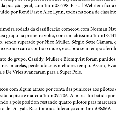
nda posição geral, com 1min08s798. Pascal Wehrlein ficou
uido por René Rast e Alex Lynn, todos na zona de classifi
primeira rodada da classificação começou com Norman Na
eu grupo na primeira volta, com um altíssimo 1min18s431
o, sendo superado por Nico Müller. Sérgio Sette Câmara,
encostou o carro contra o muro, e acabou sem tempo aferid
to do grupo, Cassidy, Müller e Blomqvist foram punidos
iras amarelas, perdendo seus melhores tempo. Assim, Evan
 e De Vries avançaram para a Super Pole.
çou com algum atraso por conta das punições aos pilotos
isitar a pista e marcou 1min09s706. A marca foi batida po
do a pole position restando quatro pilotos para marcare
uito de Diriyah. Rast tomou a liderança com 1min08s869.