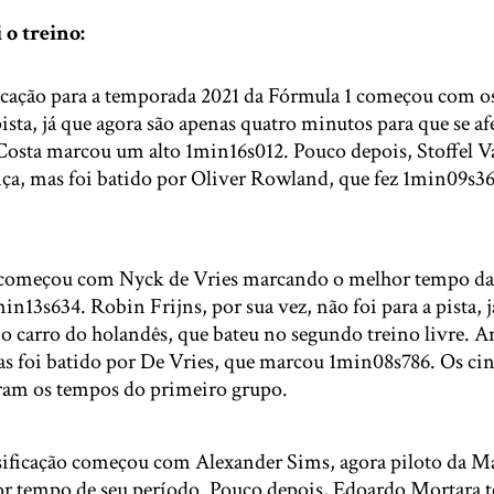
 o treino:
ficação para a temporada 2021 da Fórmula 1 começou com os
sta, já que agora são apenas quatro minutos para que se af
Costa marcou um alto 1min16s012. Pouco depois, Stoffel 
nça, mas foi batido por Oliver Rowland, que fez 1min09s36
começou com Nyck de Vries marcando o melhor tempo da 
in13s634. Robin Frijns, por sua vez, não foi para a pista, 
o carro do holandês, que bateu no segundo treino livre. A
s foi batido por De Vries, que marcou 1min08s786. Os cin
eram os tempos do primeiro grupo.
sificação começou com Alexander Sims, agora piloto da M
 tempo de seu período. Pouco depois, Edoardo Mortara t