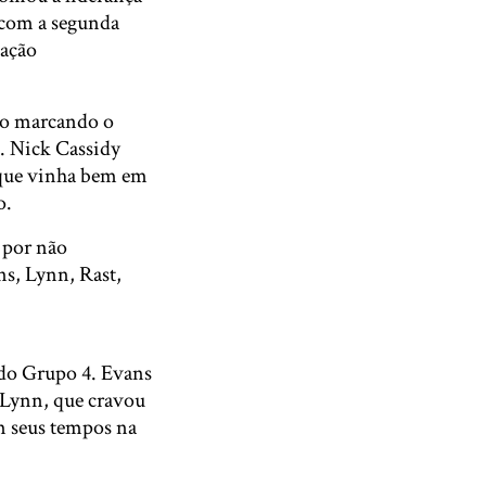
 com a segunda
cação
to marcando o
. Nick Cassidy
 que vinha bem em
o.
 por não
s, Lynn, Rast,
 do Grupo 4. Evans
r Lynn, que cravou
m seus tempos na