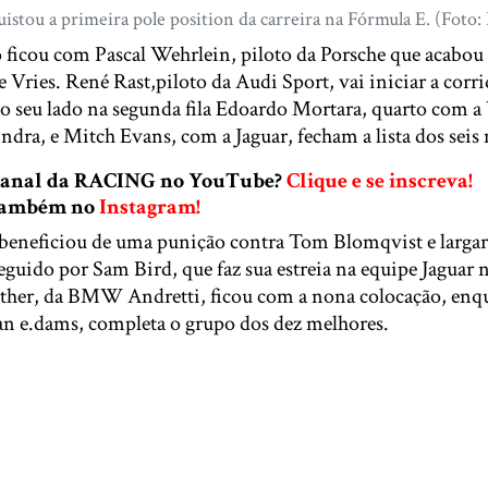
istou a primeira pole position da carreira na Fórmula E. (Foto:
 ficou com Pascal Wehrlein, piloto da Porsche que acabou 
 Vries. René Rast,piloto da Audi Sport, vai iniciar a corri
ao seu lado na segunda fila Edoardo Mortara, quarto com a 
dra, e Mitch Evans, com a Jaguar, fecham a lista dos seis
 canal da RACING no YouTube?
Clique e se inscreva!
 também no
Instagram!
 beneficiou de uma punição contra Tom Blomqvist e larg
eguido por Sam Bird, que faz sua estreia na equipe Jaguar n
her, da BMW Andretti, ficou com a nona colocação, enq
n e.dams, completa o grupo dos dez melhores.