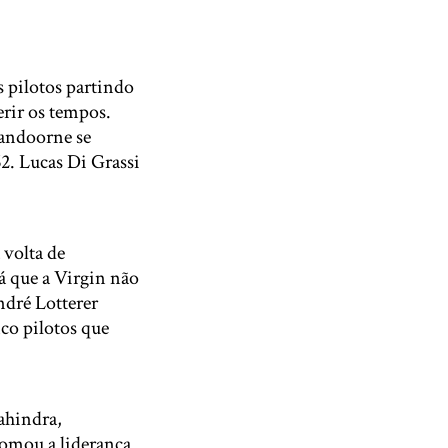
 pilotos partindo
erir os tempos.
Vandoorne se
2. Lucas Di Grassi
volta de
já que a Virgin não
ndré Lotterer
co pilotos que
ahindra,
omou a liderança