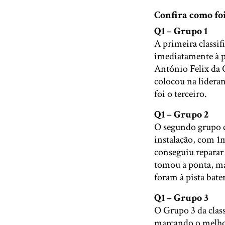
Confira como foi
Q1 – Grupo 1
A primeira classi
imediatamente à pi
António Felix da 
colocou na lidera
foi o terceiro.
Q1 – Grupo 2
O segundo grupo 
instalação, com 1m
conseguiu reparar 
tomou a ponta, ma
foram à pista bat
Q1 – Grupo 3
O Grupo 3 da clas
marcando o melhor