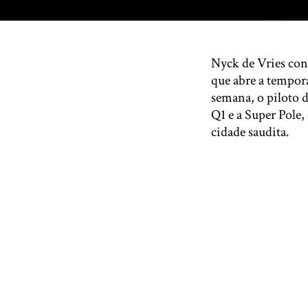
Nyck de Vries conq
que abre a tempora
semana, o piloto 
Q1 e a Super Pole
cidade saudita.