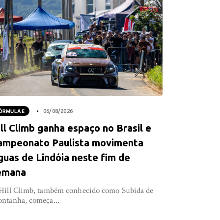
ÓRMULA E
06/08/2026
ll Climb ganha espaço no Brasil e
ampeonato Paulista movimenta
guas de Lindóia neste fim de
emana
Hill Climb, também conhecido como Subida de
ntanha, começa...