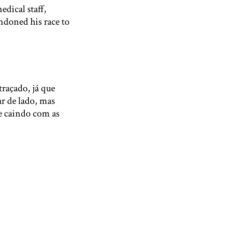
edical staff,
ndoned his race to
ans_
, 2021
raçado, já que
ar de lado, mas
e caindo com as