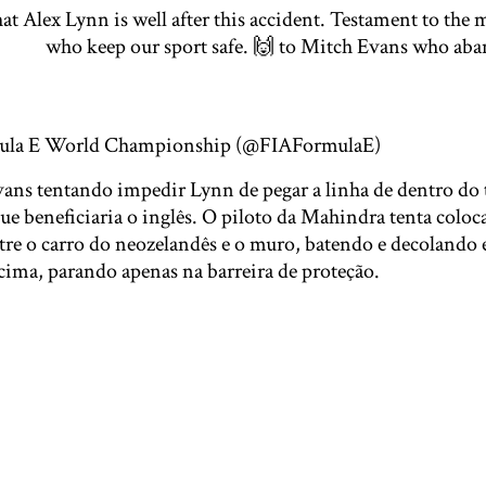
at Alex Lynn is well after this accident. Testament to the m
@FIA
who keep our sport safe. 🙌 to Mitch Evans who aba
#ABBFormulaE
#DiriyahEPrix
@alexlynnracing
@mitchev
m/hp7FTNYR8w
la E World Championship (@FIAFormulaE)
February 28
ans tentando impedir Lynn de pegar a linha de dentro do t
e beneficiaria o inglês. O piloto da Mahindra tenta coloc
tre o carro do neozelandês e o muro, batendo e decolando 
cima, parando apenas na barreira de proteção.