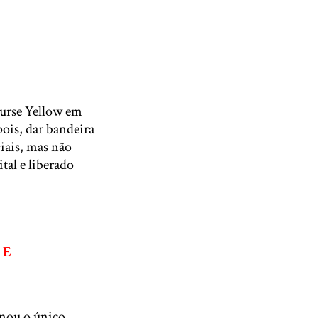
ourse Yellow em
ois, dar bandeira
ciais, mas não
al e liberado
 E
rnou o único