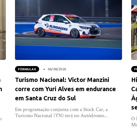
FÓRMULA E
06/08/2026
F
a
Turismo Nacional: Victor Manzini
Hi
m
corre com Yuri Alves em endurance
C
em Santa Cruz do Sul
Á
s
Em programação conjunta com a Stock Car, a
Turismo Nacional (TN) terá no Autódromo...
o
O 
Mo