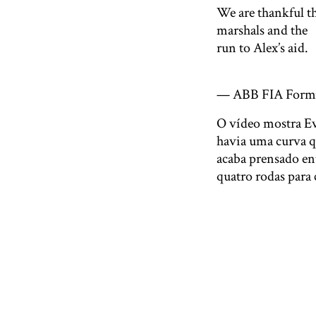
We are thankful th
marshals and the
run to Alex’s aid.
pic.twitter.co
— ABB FIA Formu
O vídeo mostra Ev
havia uma curva qu
acaba prensado en
quatro rodas para 