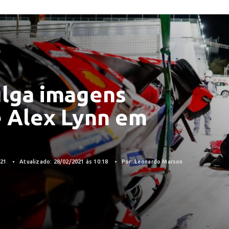
ulga imagens
e Alex Lynn em
021
Atualizado: 28/02/2021 às 10:18
Por: Leonardo Marson