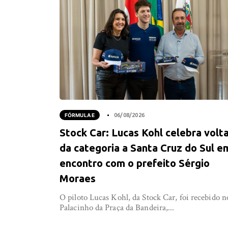
FÓRMULA E
06/08/2026
Stock Car: Lucas Kohl celebra volt
da categoria a Santa Cruz do Sul e
encontro com o prefeito Sérgio
Moraes
O piloto Lucas Kohl, da Stock Car, foi recebido n
Palacinho da Praça da Bandeira,...