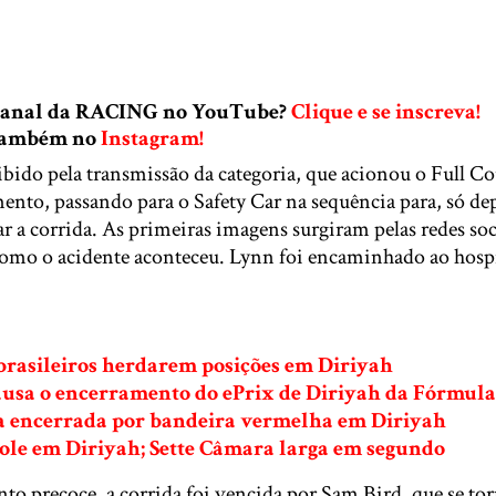
 canal da RACING no YouTube?
Clique e se inscreva!
 também no
Instagram!
ibido pela transmissão da categoria, que acionou o Full C
to, passando para o Safety Car na sequência para, só dep
r a corrida. As primeiras imagens surgiram pelas redes so
omo o acidente aconteceu. Lynn foi encaminhado ao hospit
brasileiros herdarem posições em Diriyah
ausa o encerramento do ePrix de Diriyah da Fórmula
a encerrada por bandeira vermelha em Diriyah
pole em Diriyah; Sette Câmara larga em segundo
o precoce, a corrida foi vencida por Sam Bird, que se to