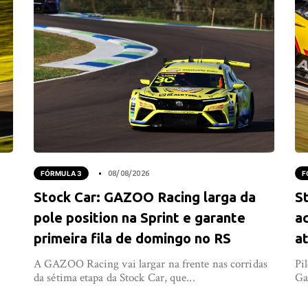
FÓRMULA 3
08/08/2026
F
Stock Car: GAZOO Racing larga da
S
pole position na Sprint e garante
ac
primeira fila de domingo no RS
a
A GAZOO Racing vai largar na frente nas corridas
Pi
da sétima etapa da Stock Car, que...
Ga