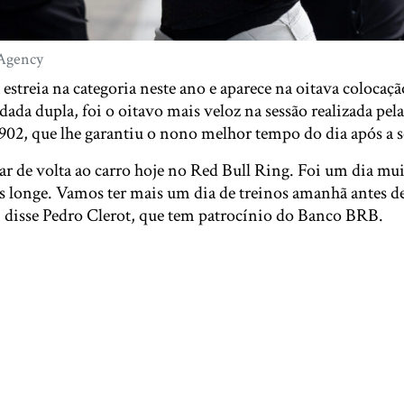
 Agency
a estreia na categoria neste ano e aparece na oitava coloca
dada dupla, foi o oitavo mais veloz na sessão realizada pe
02, que lhe garantiu o nono melhor tempo do dia após a se
tar de volta ao carro hoje no Red Bull Ring. Foi um dia mu
es longe. Vamos ter mais um dia de treinos amanhã antes de
 disse Pedro Clerot, que tem patrocínio do Banco BRB.