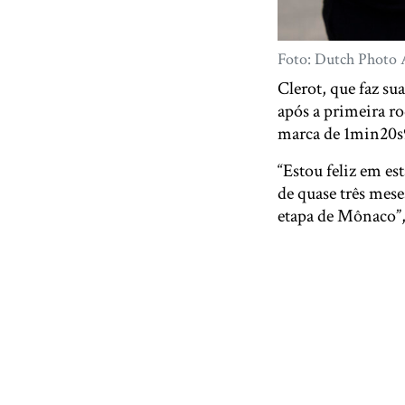
Foto: Dutch Photo
Clerot, que faz su
após a primeira ro
marca de 1min20s9
“Estou feliz em es
de quase três mes
etapa de Mônaco”,