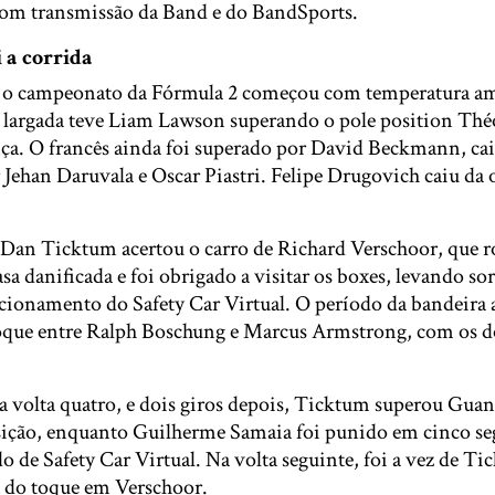
 com transmissão da Band e do BandSports.
 a corrida
u o campeonato da Fórmula 2 começou com temperatura am
A largada teve Liam Lawson superando o pole position Thé
ça. O francês ainda foi superado por David Beckmann, cai
Jehan Daruvala e Oscar Piastri. Felipe Drugovich caiu da o
 Dan Ticktum acertou o carro de Richard Verschoor, que r
sa danificada e foi obrigado a visitar os boxes, levando sor
 acionamento do Safety Car Virtual. O período da bandeira
que entre Ralph Boschung e Marcus Armstrong, com os 
na volta quatro, e dois giros depois, Ticktum superou Gua
sição, enquanto Guilherme Samaia foi punido em cinco s
o de Safety Car Virtual. Na volta seguinte, foi a vez de T
 do toque em Verschoor.