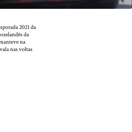
emporada 2021 da
eozelandês da
 manteve na
ala nas voltas