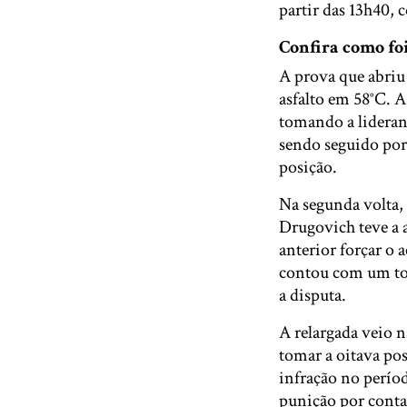
partir das 13h40,
Confira como foi
A prova que abri
asfalto em 58°C. 
tomando a lideran
sendo seguido por 
posição.
Na segunda volta,
Drugovich teve a a
anterior forçar o
contou com um to
a disputa.
A relargada veio 
tomar a oitava po
infração no períod
punição por conta