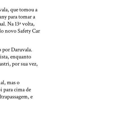
vala, que tomou a
sany para tomar a
l. Na 13ª volta,
o novo Safety Car
o por Daruvala.
ista, enquanto
stri, por sua vez,
al, mas o
i para cima de
ltrapassagem, e