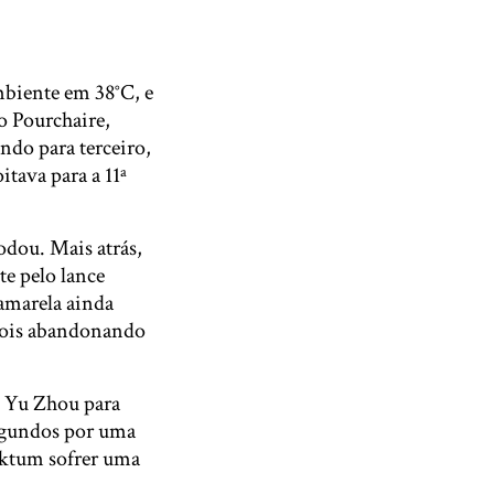
biente em 38°C, e
o Pourchaire,
ndo para terceiro,
itava para a 11ª
odou. Mais atrás,
te pelo lance
 amarela ainda
dois abandonando
n Yu Zhou para
egundos por uma
icktum sofrer uma