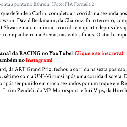
onta a ponta no Bahrein. (Foto: FIA Formula 2)
 que defende a Carlin, completou a corrida na segunda po
Lawson. David Beckmann, da Charouz, foi o terceiro, com
t Shwartzman terminou a corrida em quarto depois de sup
seu companheiro na Prema, nas voltas finais. O atual camp
 canal da RACING no YouTube?
Clique e se inscreva!
 também no
Instagram!
rd, da ART Grand Prix, fechou a corrida na sexta posição
 sétimo com a UNI-Virtuosi após uma corrida discreta. 
avo após ser punido em cinco segundos por um toque em R
a. Lirim Zendeli, da MP Motorsport, e Jüri Vips, da Hitech