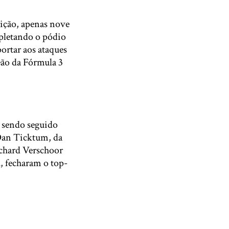
sição, apenas nove
pletando o pódio
ortar aos ataques
eão da Fórmula 3
, sendo seguido
Dan Ticktum, da
ichard Verschoor
, fecharam o top-