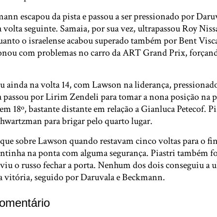
mann escapou da pista e passou a ser pressionado por Daru
a volta seguinte. Samaia, por sua vez, ultrapassou Roy Nis
uanto o israelense acabou superado também por Bent Viscaa
onou com problemas no carro da ART Grand Prix, forçand
 ainda na volta 14, com Lawson na liderança, pressionad
a passou por Lirim Zendeli para tomar a nona posição na p
m 18º, bastante distante em relação a Gianluca Petecof. Pia
hwartzman para brigar pelo quarto lugar.
aque sobre Lawson quando restavam cinco voltas para o fin
ntinha na ponta com alguma segurança. Piastri também fo
iu o russo fechar a porta. Nenhum dos dois conseguiu a u
 vitória, seguido por Daruvala e Beckmann.
omentário