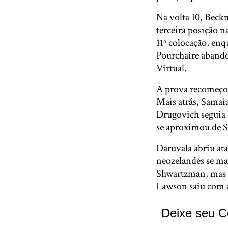
Na volta 10, Beck
terceira posição n
11ª colocação, enq
Pourchaire aband
Virtual.
A prova recomeçou
Mais atrás, Samai
Drugovich seguia e
se aproximou de S
Daruvala abriu at
neozelandês se ma
Shwartzman, mas v
Lawson saiu com a
Deixe seu C