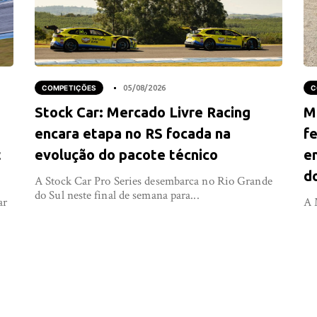
COMPETIÇÕES
05/08/2026
C
Stock Car: Mercado Livre Racing
M
encara etapa no RS focada na
f
t
evolução do pacote técnico
e
d
A Stock Car Pro Series desembarca no Rio Grande
do Sul neste final de semana para...
ar
A 