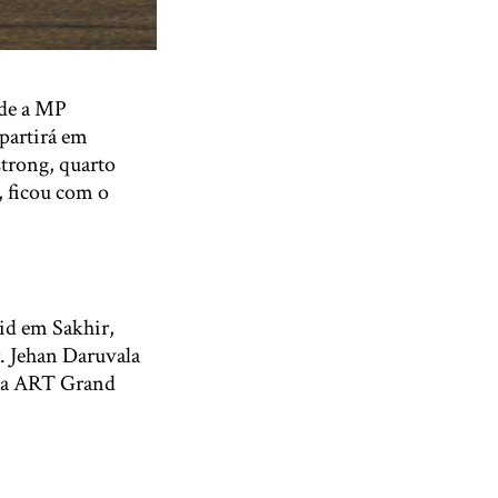
nde a MP
partirá em
trong, quarto
 ficou com o
rid em Sakhir,
. Jehan Daruvala
 da ART Grand