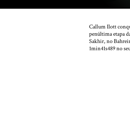
Callum Ilott conqu
penúltima etapa da
Sakhir, no Bahrein
1min41s489 no seu