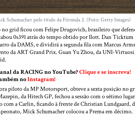
ick Schumacher pelo título da Fórmula 2. (Foto: Getty Images)
 no grid ficou com Felipe Drugovich, brasileiro que defe
abou 0s391 atrás do tempo obtido por Ilott. Dan Ticktum 
arro da DAMS, e dividirá a segunda fila com Marcus Arms
to da ART Grand Prix. Guan Yu Zhou, da UNI-Virtuosi,
id.
 canal da RACING no YouTube?
Clique e se inscreva!
 também no
Instagram!
gora piloto da MP Motorsport, obteve a sexta posição no g
azepin, da Hitech GP, fechou a sessão com o sétimo lugar
o com a Carlin, ficando à frente de Christian Lundgaard,
ampeonato, Mick Schumacher colocou a Prema em décimo.