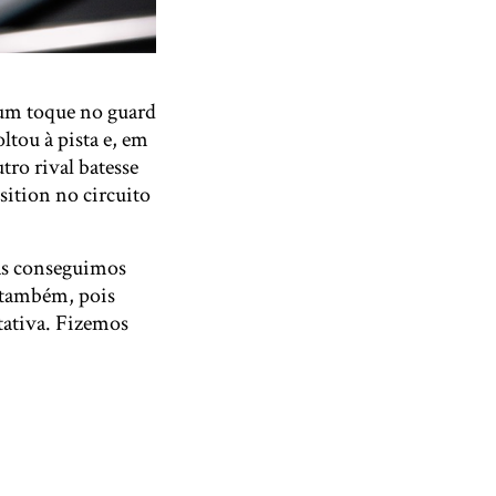
s um toque no guard
ltou à pista e, em
ro rival batesse
osition no circuito
Mas conseguimos
e também, pois
tativa. Fizemos