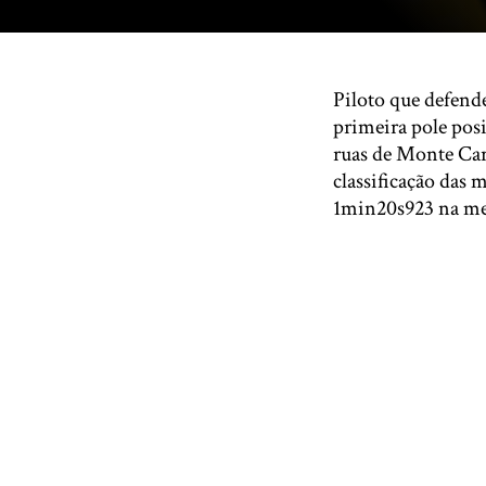
Piloto que defende
primeira pole pos
ruas de Monte Car
classificação das 
1min20s923 na melh