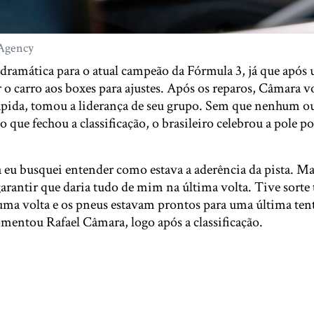
 Agency
i dramática para o atual campeão da Fórmula 3, já que apó
ar o carro aos boxes para ajustes. Após os reparos, Câmara vo
rápida, tomou a liderança de seu grupo. Sem que nenhum out
 que fechou a classificação, o brasileiro celebrou a pole p
a eu busquei entender como estava a aderência da pista. 
garantir que daria tudo de mim na última volta. Tive sort
ma volta e os pneus estavam prontos para uma última ten
mentou Rafael Câmara, logo após a classificação.