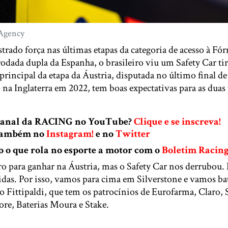
 Agency
trado força nas últimas etapas da categoria de acesso à Fó
odada dupla da Espanha, o brasileiro viu um Safety Car tir
 principal da etapa da Áustria, disputada no último final d
na Inglaterra em 2022, tem boas expectativas para as duas
 canal da RACING no YouTube?
Clique e se inscreva!
 também no
Instagram!
e no
Twitter
o que rola no esporte a motor com o
Boletim Racin
ro para ganhar na Áustria, mas o Safety Car nos derrubou.
ridas. Por isso, vamos para cima em Silverstone e vamos b
zo Fittipaldi, que tem os patrocínios de Eurofarma, Claro,
re, Baterias Moura e Stake.