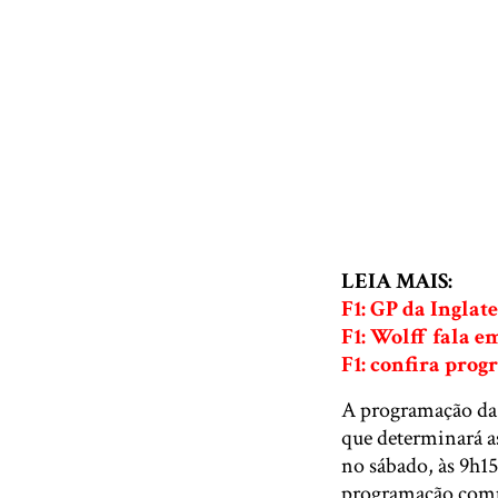
LEIA MAIS:
F1: GP da Ingla
F1: Wolff fala 
F1: confira prog
A programação da F
que determinará as
no sábado, às 9h1
programação comp