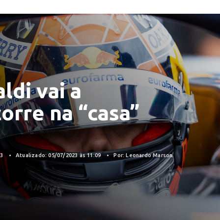
ldi vai a
corre na “casa”
23
Atualizado: 05/07/2023 às 11:09
Por: Leonardo Marson