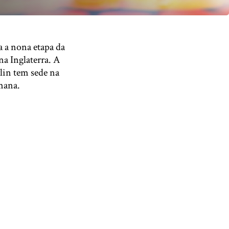
a a nona etapa da
na Inglaterra. A
rlin tem sede na
emana.