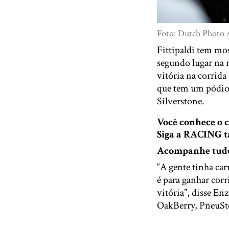
Foto: Dutch Photo
Fittipaldi tem mos
segundo lugar na r
vitória na corrida
que tem um pódio 
Silverstone.
Você conhece o
Siga a RACING
Acompanhe tudo 
“A gente tinha car
é para ganhar cor
vitória”, disse En
OakBerry, PneuSto