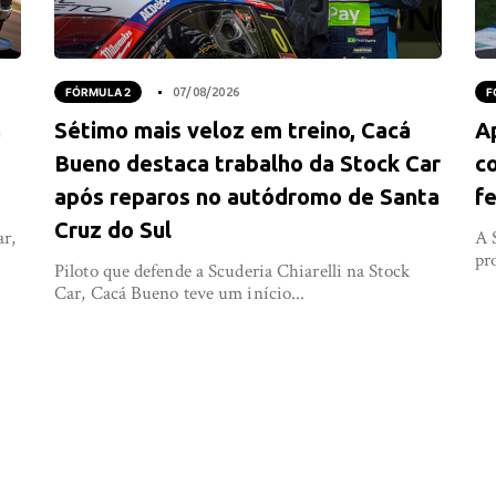
FÓRMULA 2
07/08/2026
F
a
Sétimo mais veloz em treino, Cacá
A
Bueno destaca trabalho da Stock Car
co
após reparos no autódromo de Santa
fe
Cruz do Sul
ar,
A 
pr
Piloto que defende a Scuderia Chiarelli na Stock
Car, Cacá Bueno teve um início...