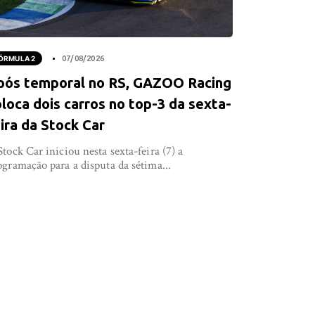
ÓRMULA 2
07/08/2026
pós temporal no RS, GAZOO Racing
loca dois carros no top-3 da sexta-
ira da Stock Car
Stock Car iniciou nesta sexta-feira (7) a
ogramação para a disputa da sétima...