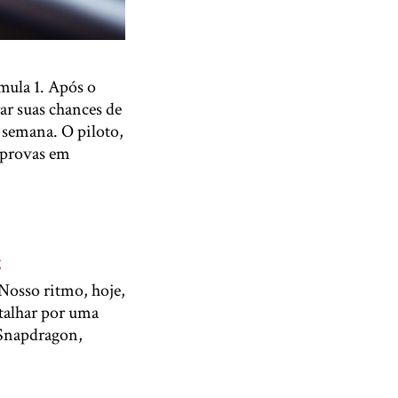
rmula 1. Após o
ar suas chances de
e semana. O piloto,
 provas em
g
 Nosso ritmo, hoje,
atalhar por uma
 Snapdragon,