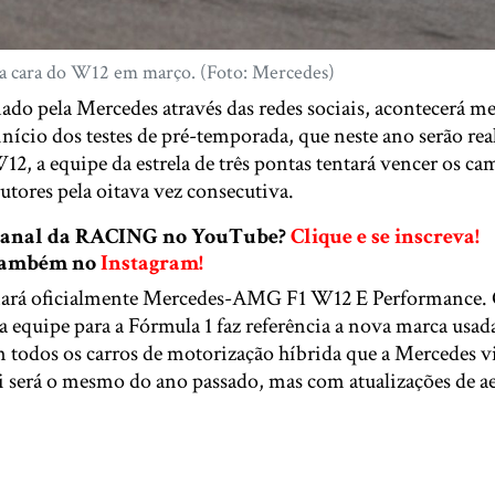
a cara do W12 em março. (Foto: Mercedes)
ado pela Mercedes através das redes sociais, acontecerá m
nício dos testes de pré-temporada, que neste ano serão rea
2, a equipe da estrela de três pontas tentará vencer os c
rutores pela oitava vez consecutiva.
 canal da RACING no YouTube?
Clique e se inscreva!
 também no
Instagram!
ará oficialmente Mercedes-AMG F1 W12 E Performance.
 equipe para a Fórmula 1 faz referência a nova marca usada
 todos os carros de motorização híbrida que a Mercedes vie
si será o mesmo do ano passado, mas com atualizações de 