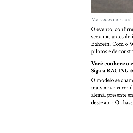
Mercedes mostrará 
O evento, confirm
semanas antes do i
Bahrein. Com o W1
pilotos e de const
Você conhece o
Siga a RACING
O modelo se cham
mais novo carro da
alemã, presente em
deste ano. O chas