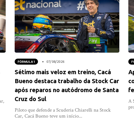
FÓRMULA 1
07/08/2026
F
a
Sétimo mais veloz em treino, Cacá
A
Bueno destaca trabalho da Stock Car
co
após reparos no autódromo de Santa
fe
Cruz do Sul
ar,
A 
pr
Piloto que defende a Scuderia Chiarelli na Stock
Car, Cacá Bueno teve um início...