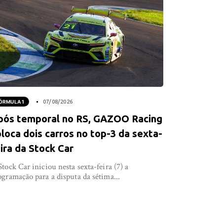
ÓRMULA 1
07/08/2026
pós temporal no RS, GAZOO Racing
loca dois carros no top-3 da sexta-
ira da Stock Car
Stock Car iniciou nesta sexta-feira (7) a
ogramação para a disputa da sétima...