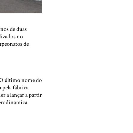
enos de duas
lizados no
ampeonatos de
 O último nome do
 pela fábrica
r a lançar a partir
aerodinâmica.