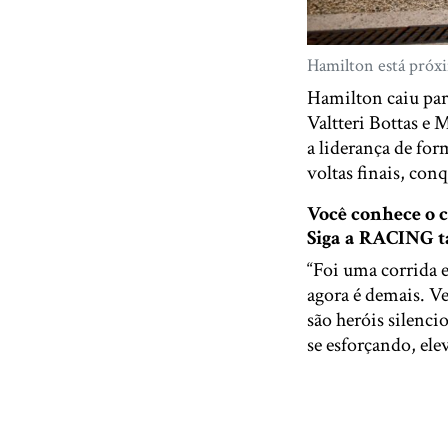
Hamilton está próxi
Hamilton caiu para
Valtteri Bottas e
a liderança de for
voltas finais, con
Você conhece o
Siga a RACING
“Foi uma corrida e
agora é demais. V
são heróis silenc
se esforçando, ele