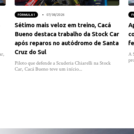
FÓRMULA 1
07/08/2026
F
a
Sétimo mais veloz em treino, Cacá
A
Bueno destaca trabalho da Stock Car
co
após reparos no autódromo de Santa
fe
Cruz do Sul
ar,
A 
pr
Piloto que defende a Scuderia Chiarelli na Stock
Car, Cacá Bueno teve um início...