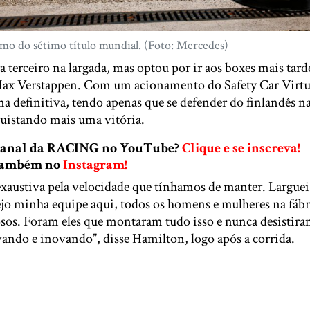
mo do sétimo título mundial. (Foto: Mercedes)
 terceiro na largada, mas optou por ir aos boxes mais tard
 Max Verstappen. Com um acionamento do Safety Car Virtu
ma definitiva, tendo apenas que se defender do finlandês na
quistando mais uma vitória.
 canal da RACING no YouTube?
Clique e se inscreva!
 também no
Instagram!
xaustiva pela velocidade que tínhamos de manter. Larguei 
ejo minha equipe aqui, todos os homens e mulheres na fábr
iosos. Foram eles que montaram tudo isso e nunca desisti
vando e inovando”, disse Hamilton, logo após a corrida.