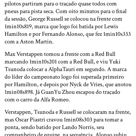
pilotos partiram para o traçado quase todos com
pneus para pista seca. Com oito minutos para o final
da sessão, George Russell se colocou na frente com
1min10s819, marca que logo foi batida por Lewis
Hamilton e por Fernando Alonso, que fez 1min10s333
com a Aston Martin.
Max Verstappen tomou a frente com a Red Bull
marcando 1min10s201 com a Red Bull, e viu Yuki
Tsunoda colocar a AlphaTauri em segundo. A marca
do líder do campeonato logo foi superada primeiro
por Hamilton, e depois por Nyck de Vries, que anotou
1min08s898. Já GuanYu Zhou escapou do traçado
com o carro da Alfa Romeo.
Verstappen, Tsunoda e Russell se colocaram na frente,
mas Oscar Piastri cravou 1min08s303 para tomar a
ponta, sendo batido por Lando Norris, seu
companheiro de equipe, na sequência. Alonso subiu