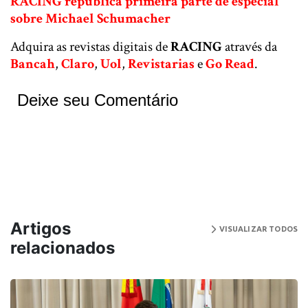
RACING republica primeira parte de especial
sobre Michael Schumacher
Adquira as revistas digitais de
RACING
através da
Bancah
,
Claro
,
Uol
,
Revistarias
e
Go Read
.
Deixe seu Comentário
Artigos
VISUALIZAR TODOS
relacionados