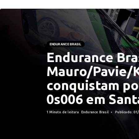
ENDURANCE BRASIL
Endurance Bras
Mauro/Pavie/
conquistam pol
0s006 em Sant
1 Minuto de leitura
Endurance Brasil
Publicado: 01