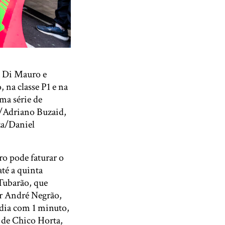
a Di Mauro e
 na classe P1 e na
uma série de
b/Adriano Buzaid,
za/Daniel
o pode faturar o
té a quinta
Tubarão, que
or André Negrão,
ia com 1 minuto,
 de Chico Horta,