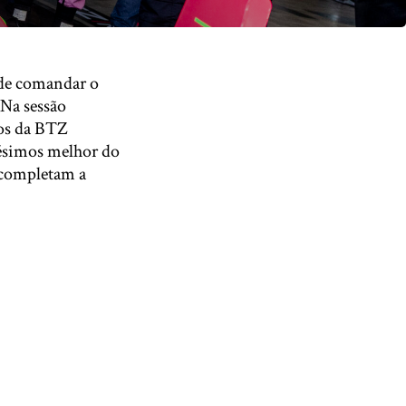
 de comandar o
 Na sessão
otos da BTZ
lésimos melhor do
 completam a