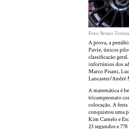
Foto: Bruno Terena
A prova, a penúlt
Pavie, únicos pilo
classificação gera
infortúnios dos a
Marco Pisani, Luc
Lancaster/André M
A matemática é be
tricampeonato con
colocação. A fest
conquistou uma po
Kim Camelo e Enz
23 segundos e 778