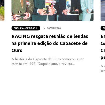
ENDURANCE BRASIL
06/08/2026
E
RACING resgata reunião de lendas
E
na primeira edição do Capacete de
G
Ouro
C
p
A história do Capacete de Ouro começou a ser
escrita em 1997. Naquele ano, a revista...
e
A 
se