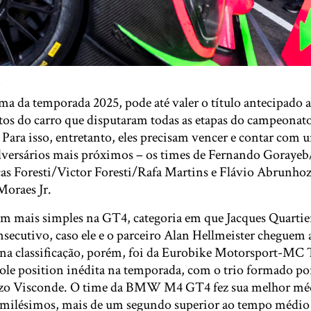
ima da temporada 2025, pode até valer o título antecipado 
tos do carro que disputaram todas as etapas do campeonato,
l. Para isso, entretanto, eles precisam vencer e contar com 
dversários mais próximos – os times de Fernando Goraye
as Foresti/Victor Foresti/Rafa Martins e Flávio Abrunho
oraes Jr.
m mais simples na GT4, categoria em que Jacques Quartier
secutivo, caso ele e o parceiro Alan Hellmeister cheguem a
a na classificação, porém, foi da Eurobike Motorsport-MC 
le position inédita na temporada, com o trio formado p
o Visconde. O time da BMW M4 GT4 fez sua melhor méd
 milésimos, mais de um segundo superior ao tempo médio