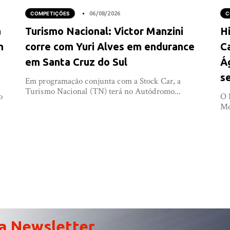
COMPETIÇÕES
06/08/2026
C
a
Turismo Nacional: Victor Manzini
Hi
m
corre com Yuri Alves em endurance
C
em Santa Cruz do Sul
Á
s
Em programação conjunta com a Stock Car, a
Turismo Nacional (TN) terá no Autódromo...
o
O 
Mo
a Newsletter