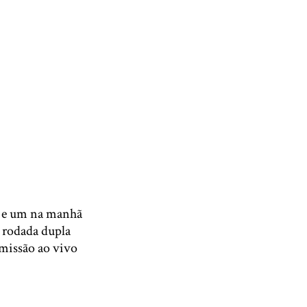
a, e um na manhã
A rodada dupla
smissão ao vivo