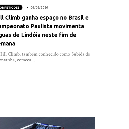
OMPETIÇÕES
06/08/2026
ll Climb ganha espaço no Brasil e
ampeonato Paulista movimenta
guas de Lindóia neste fim de
emana
Hill Climb, também conhecido como Subida de
ntanha, começa...