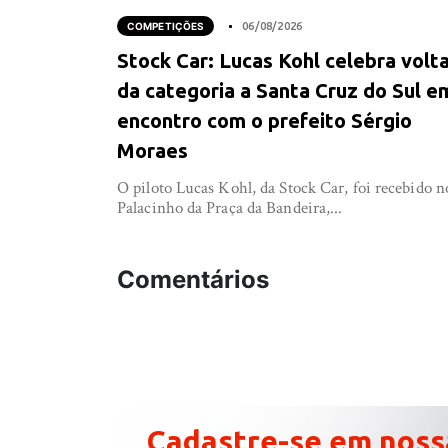
COMPETIÇÕES
06/08/2026
Stock Car: Lucas Kohl celebra volt
da categoria a Santa Cruz do Sul e
encontro com o prefeito Sérgio
Moraes
O piloto Lucas Kohl, da Stock Car, foi recebido n
Palacinho da Praça da Bandeira,...
Comentários
Cadastre-se em noss