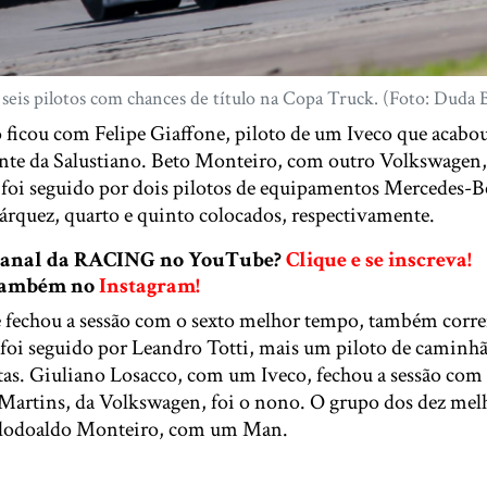
 seis pilotos com chances de título na Copa Truck. (Foto: Duda 
 ficou com Felipe Giaffone, piloto de um Iveco que acabo
nte da Salustiano. Beto Monteiro, com outro Volkswagen,
 e foi seguido por dois pilotos de equipamentos Mercedes-
rquez, quarto e quinto colocados, respectivamente.
 canal da RACING no YouTube?
Clique e se inscreva!
 também no
Instagram!
 fechou a sessão com o sexto melhor tempo, também cor
foi seguido por Leandro Totti, mais um piloto de caminh
ntas. Giuliano Losacco, com um Iveco, fechou a sessão com
artins, da Volkswagen, foi o nono. O grupo dos dez melh
Clodoaldo Monteiro, com um Man.