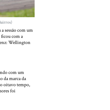
Bairros)
u a sessão com um
 ficou com a
Benz: Wellington
rendo com um
ão da marca da
 o oitavo tempo,
ores foi