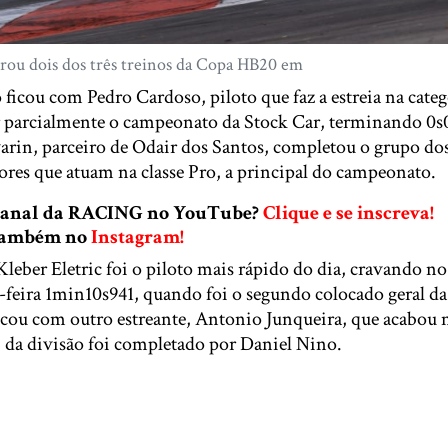
rou dois dos três treinos da Copa HB20 em
 ficou com Pedro Cardoso, piloto que faz a estreia na ca
r parcialmente o campeonato da Stock Car, terminando 0s0
arin, parceiro de Odair dos Santos, completou o grupo dos
ores que atuam na classe Pro, a principal do campeonato.
 canal da RACING no YouTube?
Clique e se inscreva!
 também no
Instagram!
 Kleber Eletric foi o piloto mais rápido do dia, cravando n
a-feira 1min10s941, quando foi o segundo colocado geral da
icou com outro estreante, Antonio Junqueira, que acabou 
3 da divisão foi completado por Daniel Nino.