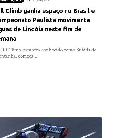
OMPETIÇÕES
06/08/2026
ll Climb ganha espaço no Brasil e
ampeonato Paulista movimenta
guas de Lindóia neste fim de
emana
Hill Climb, também conhecido como Subida de
ntanha, começa...