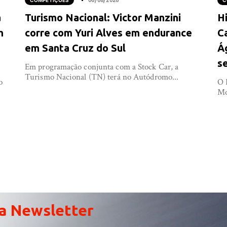
COMPETIÇÕES
06/08/2026
C
a
Turismo Nacional: Victor Manzini
Hi
m
corre com Yuri Alves em endurance
C
em Santa Cruz do Sul
Á
s
Em programação conjunta com a Stock Car, a
Turismo Nacional (TN) terá no Autódromo...
o
O 
Mo
a Newsletter