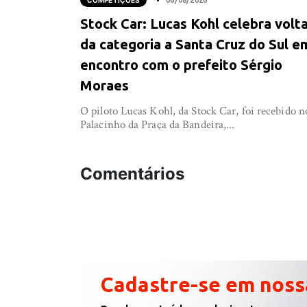
COMPETIÇÕES
06/08/2026
Stock Car: Lucas Kohl celebra volt
da categoria a Santa Cruz do Sul e
encontro com o prefeito Sérgio
Moraes
O piloto Lucas Kohl, da Stock Car, foi recebido n
Palacinho da Praça da Bandeira,...
Comentários
Cadastre-se em noss