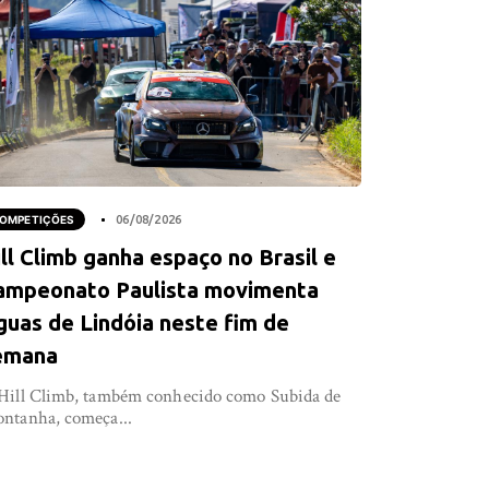
OMPETIÇÕES
06/08/2026
ll Climb ganha espaço no Brasil e
ampeonato Paulista movimenta
guas de Lindóia neste fim de
emana
Hill Climb, também conhecido como Subida de
ntanha, começa...