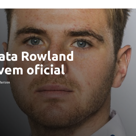
rata Rowland
vem oficial
Marson