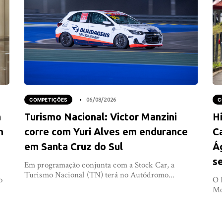
COMPETIÇÕES
06/08/2026
C
a
Turismo Nacional: Victor Manzini
Hi
m
corre com Yuri Alves em endurance
C
em Santa Cruz do Sul
Á
s
Em programação conjunta com a Stock Car, a
Turismo Nacional (TN) terá no Autódromo...
o
O 
Mo