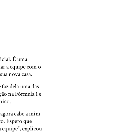
icial. É uma
dar a equipe com o
sua nova casa.
 faz dela uma das
ção na Fórmula 1 e
nico.
 agora cabe a mim
o. Espero que
 equipe”, explicou