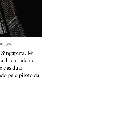
Images)
 Singapura, 14ª
ta da corrida no
e e as duas
ado pelo piloto da