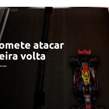
omete atacar
eira volta
arson