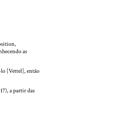
osition,
onhecendo as
lo [Vettel], então
), a partir das