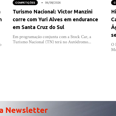
COMPETIÇÕES
06/08/2026
C
a
Turismo Nacional: Victor Manzini
Hi
m
corre com Yuri Alves em endurance
C
em Santa Cruz do Sul
Á
s
Em programação conjunta com a Stock Car, a
Turismo Nacional (TN) terá no Autódromo...
o
O 
Mo
a Newsletter