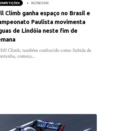
OMPETIÇÕES
06/08/2026
ll Climb ganha espaço no Brasil e
ampeonato Paulista movimenta
guas de Lindóia neste fim de
emana
Hill Climb, também conhecido como Subida de
ntanha, começa...