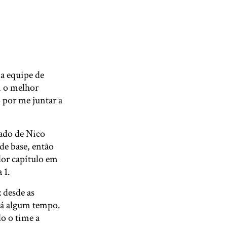
ma equipe de
m o melhor
 por me juntar a
lado de Nico
de base, então
dor capítulo em
 1.
z desde as
 há algum tempo.
o o time a