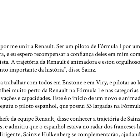
z por me unir a Renault. Ser um piloto de Fórmula 1 por u
ra, e eu espero recompensar a confiança deles em mim co
ta. A trajetória da Renault é animadora e estou orgulhoso
o importante da história”, disse Sainz.
a trabalhar com todos em Enstone e em Viry, e pilotar ao 
hei muito perto da Renault na Fórmula 1 e nas categorias 
vações e capacidades. Este é o início de um novo e anima
seguiu o piloto espanhol, que possui 53 largadas na Fórmula
hefe da equipe Renault, disse conhecer a trajetória de Sain
s, e admitiu que o espanhol estava no radar dos franceses
irigente, Sainz e Hülkenberg se complementarão, ajudand