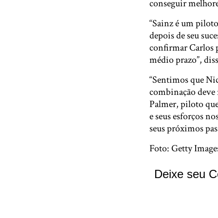
conseguir melhore
“Sainz é um pilot
depois de seu suce
confirmar Carlos p
médio prazo”, dis
“Sentimos que Nic
combinação deve no
Palmer, piloto qu
e seus esforços no
seus próximos pas
Foto: Getty Image
Deixe seu C