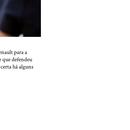
nault para a
e que defendeu
certa há alguns