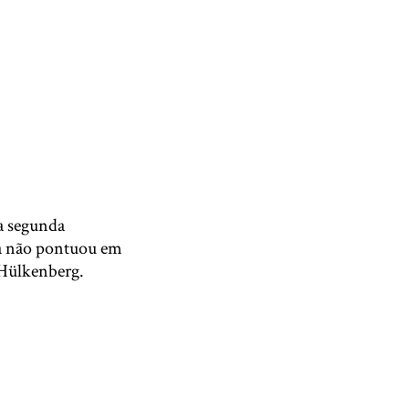
ua segunda
da não pontuou em
 Hülkenberg.