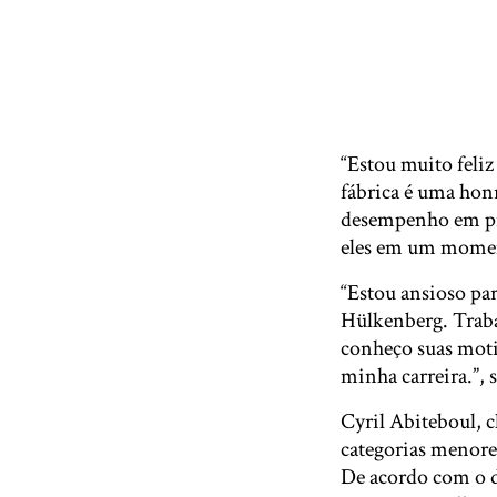
“Estou muito feli
fábrica é uma hon
desempenho em pis
eles em um moment
“Estou ansioso par
Hülkenberg. Trabal
conheço suas moti
minha carreira.”, 
Cyril Abiteboul, c
categorias menore
De acordo com o d