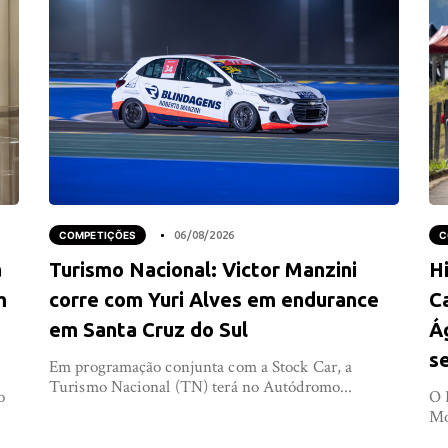
COMPETIÇÕES
06/08/2026
C
a
Turismo Nacional: Victor Manzini
Hi
m
corre com Yuri Alves em endurance
C
em Santa Cruz do Sul
Á
s
Em programação conjunta com a Stock Car, a
Turismo Nacional (TN) terá no Autódromo...
o
O 
Mo