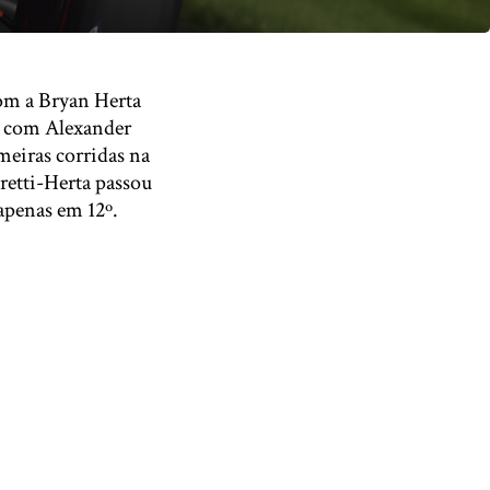
om a Bryan Herta
a, com Alexander
meiras corridas na
retti-Herta passou
apenas em 12º.