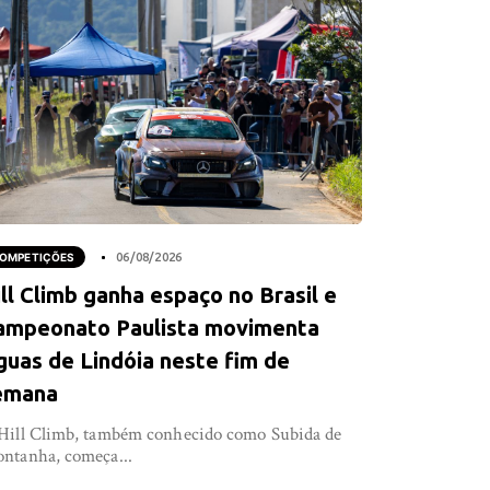
OMPETIÇÕES
06/08/2026
ll Climb ganha espaço no Brasil e
ampeonato Paulista movimenta
guas de Lindóia neste fim de
emana
Hill Climb, também conhecido como Subida de
ntanha, começa...