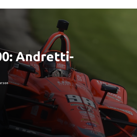
00: Andretti-
arson