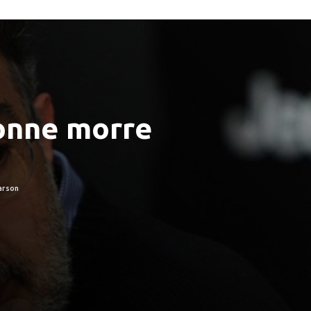
onne morre
arson