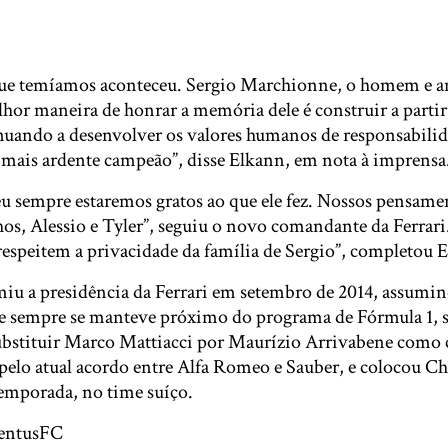
que temíamos aconteceu. Sergio Marchionne, o homem e am
hor maneira de honrar a memória dele é construir a partir
nuando a desenvolver os valores humanos de responsabilid
o mais ardente campeão”, disse Elkann, em nota à imprensa
eu sempre estaremos gratos ao que ele fez. Nossos pensame
hos, Alessio e Tyler”, seguiu o novo comandante da Ferrari.
respeitem a privacidade da família de Sergio”, completou 
u a presidência da Ferrari em setembro de 2014, assumin
e sempre se manteve próximo do programa de Fórmula 1, 
ubstituir Marco Mattiacci por Maurízio Arrivabene como c
pelo atual acordo entre Alfa Romeo e Sauber, e colocou Ch
temporada, no time suíço.
ventusFC