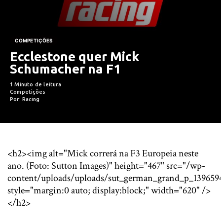
COMPETIÇÕES
Ecclestone quer Mick
Schumacher na F1
1 Minuto de leitura
Competições
Por: Racing
<h2><img alt="Mick correrá na F3 Europeia neste
ano. (Foto: Sutton Images)" height="467" src="/wp-
content/uploads/uploads/sut_german_grand_p_139659
style="margin:0 auto; display:block;" width="620" />
</h2>