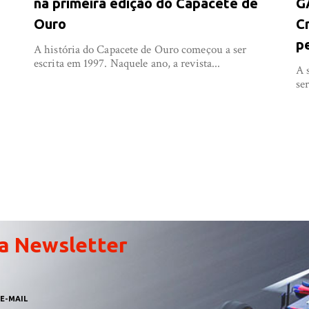
na primeira edição do Capacete de
G
Ouro
C
p
A história do Capacete de Ouro começou a ser
escrita em 1997. Naquele ano, a revista...
e
A 
se
a Newsletter
E-MAIL