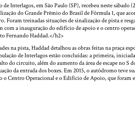
e Interlagos, em São Paulo (SP), recebeu neste sábado (
alização do Grande Prêmio do Brasil de Fórmula 1, que acon
o. Foram treinadas situações de sinalização de pista e resga
 com a inauguração do edifício de apoio e o centro opera
eito Fernando Haddad.</h2>
des na pista, Haddad detalhou as obras feitas na praça esp
rmulação de Interlagos estão concluídas: a primeira, inicia
alto do circuito, além do aumento da área de escape no S 
equação da entrada dos boxes. Em 2015, o autódromo teve s
do o Centro Operacional e o Edifício de Apoio, que foram 