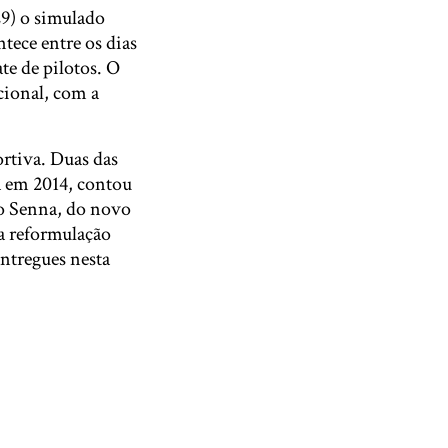
29) o simulado
tece entre os dias
te de pilotos. O
cional, com a
ortiva. Duas das
da em 2014, contou
do Senna, do novo
ua reformulação
entregues nesta