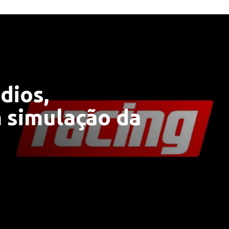
dios,
 simulação da