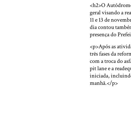
<h2>O Autódromo d
geral visando a re
11 e 13 de novembr
dia contou também
presença do Pref
<p>Após as ativida
três fases da refo
com a troca do asf
pit lane e a read
iniciada, incluin
manhã.</p>