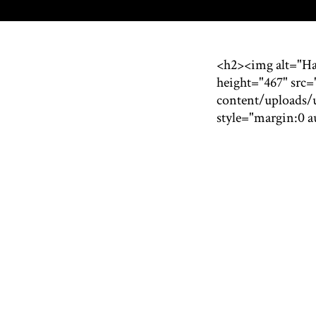
<h2><img alt="Had
height="467" src
content/uploads/
style="margin:0 a