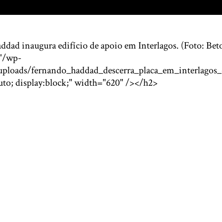
dad inaugura edifício de apoio em Interlagos. (Foto: Beto
="/wp-
uploads/fernando_haddad_descerra_placa_em_interlagos_
uto; display:block;" width="620" /></h2>