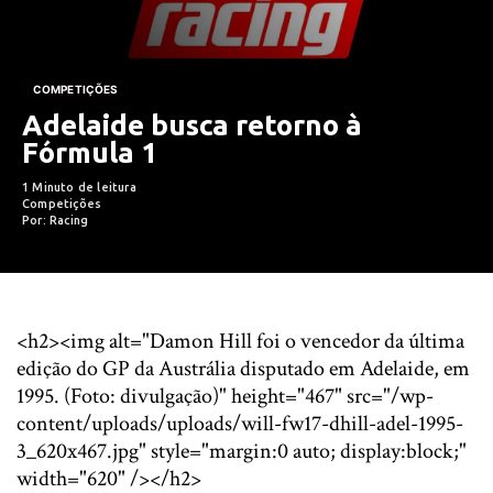
COMPETIÇÕES
Adelaide busca retorno à
Fórmula 1
1 Minuto de leitura
Competições
Por: Racing
<h2><img alt="Damon Hill foi o vencedor da última
edição do GP da Austrália disputado em Adelaide, em
1995. (Foto: divulgação)" height="467" src="/wp-
content/uploads/uploads/will-fw17-dhill-adel-1995-
3_620x467.jpg" style="margin:0 auto; display:block;"
width="620" /></h2>