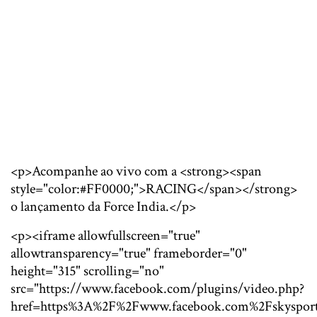
<p>Acompanhe ao vivo com a <strong><span
style="color:#FF0000;">RACING</span></strong>
o lançamento da Force India.</p>
<p><iframe allowfullscreen="true"
allowtransparency="true" frameborder="0"
height="315" scrolling="no"
src="https://www.facebook.com/plugins/video.php?
href=https%3A%2F%2Fwww.facebook.com%2Fskysport