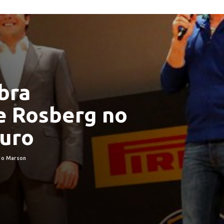
bra
e Rosberg no
uro
do Marson