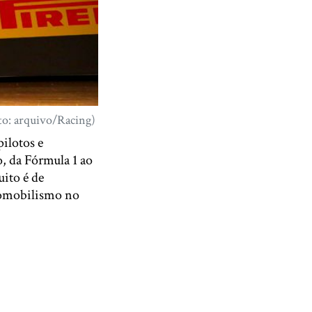
to: arquivo/Racing)
pilotos e
, da Fórmula 1 ao
uito é de
utomobilismo no