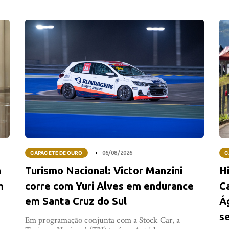
CAPACETE DE OURO
06/08/2026
C
a
Turismo Nacional: Victor Manzini
Hi
m
corre com Yuri Alves em endurance
C
em Santa Cruz do Sul
Á
s
Em programação conjunta com a Stock Car, a