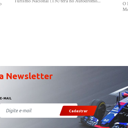
Turismo Nacional (TN) terá no Autódromo...
o
O 
Mo
a Newsletter
E-MAIL
Cadastrar