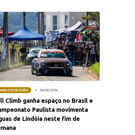
APACETE DE OURO
06/08/2026
ll Climb ganha espaço no Brasil e
ampeonato Paulista movimenta
guas de Lindóia neste fim de
emana