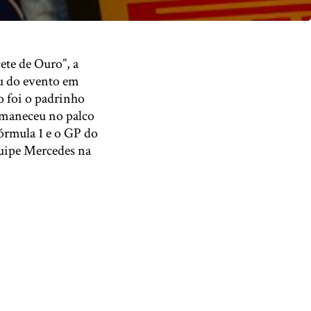
ete de Ouro”, a
u do evento em
o foi o padrinho
permaneceu no palco
órmula 1 e o GP do
equipe Mercedes na