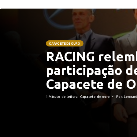
CAPACETE DE OURO
RACING relem
participação d
Capacete de O
1 Minuto de leitura
Capacete de ouro
Por: Leonar